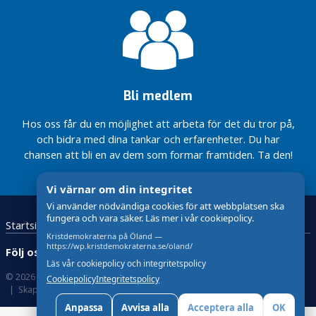
r
i
s
e
r
a
Bli medlem
d
e
Hos oss får du en möjlighet att arbeta för det du tror på,
och bidra med dina tankar och erfarenheter. Du har
V
chansen att bli en av dem som formar framtiden. Ta den!
å
r
Vi värnar om din integritet
p
o
Vi använder nödvändiga cookies för att webbplatsen ska
fungera och vara säker. Läs mer i vår cookiepolicy.
l
Startsida
Kristdemokraterna
Kontakta oss
i
Kristdemokraterna på Öland —
https://wp.kristdemokraterna.se/oland/
Följ oss:
t
Läs vår cookiepolicy och integritetspolicy
i
© 2026 Kristdemokraterna
Om Cookies
Cookiepolicy
Integritetspolicy
k
Skapad med
av wasabiweb
Anpassa
Avvisa alla
Acceptera alla
OK