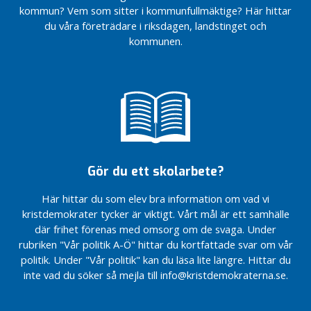
n
kommun? Vem som sitter i kommunfullmäktige? Här hittar
l
du våra företrädare i riksdagen, landstinget och
ä
kommunen.
g
g
N
y
h
e
t
Gör du ett skolarbete?
e
r
Här hittar du som elev bra information om vad vi
O
kristdemokrater tycker är viktigt. Vårt mål är ett samhälle
k
där frihet förenas med omsorg om de svaga. Under
a
rubriken "Vår politik A-Ö" hittar du kortfattade svar om vår
t
politik. Under "Vår politik" kan du läsa lite längre. Hittar du
e
inte vad du söker så mejla till info@kristdemokraterna.se.
g
o