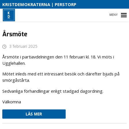
S
KRISTDEMOKRATERNA | PERSTORP
B
HEM
Årsmöte
O
3 februari 2025
VAD VI STÅR FÖR!
Årsmöte i partiavdelningen den 11 februari kl. 18. Vi möts i
Ugglehallen.
VÅR PARTIAVDELNING
Mötet inleds med ett intressant besök och därefter bjuds på
smörgåstårta.
VAD VILL VI I VÅR KOMMUN
Sedvanliga förhandlingar enligt stadgad dagordning.
Välkomna
LÄS MER