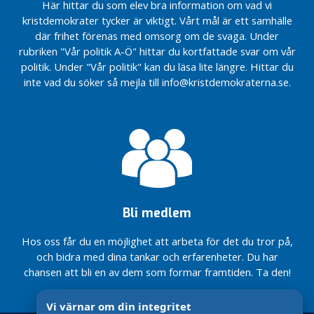
Här hittar du som elev bra information om vad vi
i
kristdemokrater tycker är viktigt. Vårt mål är ett samhälle
n
där frihet förenas med omsorg om de svaga. Under
g
rubriken "Vår politik A-Ö" hittar du kortfattade svar om vår
e
politik. Under "Vår politik" kan du läsa lite längre. Hittar du
t
inte vad du söker så mejla till info@kristdemokraterna.se.
i
n
l
ä
g
g
N
Bli medlem
y
h
Hos oss får du en möjlighet att arbeta för det du tror på,
e
och bidra med dina tankar och erfarenheter. Du har
t
chansen att bli en av dem som formar framtiden. Ta den!
e
r
Vi värnar om din integritet