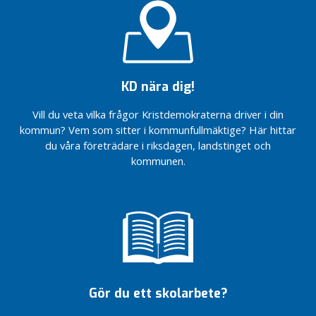
j
!
!
arbeta
e
Brinner
!
Brinner
r
du för
du för
samma
samma
I
frågor
frågor
K
som
som
KD nära dig!
o
jag?
jag?
m
Vill du veta vilka frågor Kristdemokraterna driver i din
Bättre
Bättre
m
kommun? Vem som sitter i kommunfullmäktige? Här hittar
för
för
u
du våra företrädare i riksdagen, landstinget och
barn
barn
n
och
och
kommunen.
e
familjer
familjer
n
I
L
a
n
d
Gör du ett skolarbete?
s
t