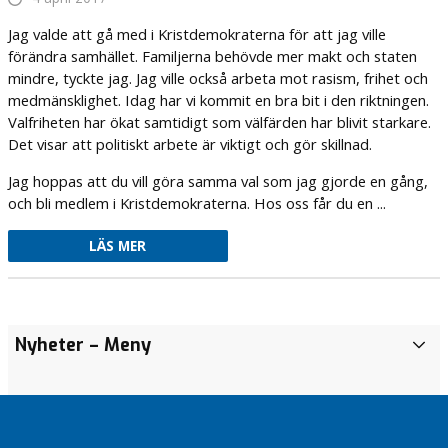
Jag valde att gå med i Kristdemokraterna för att jag ville
förändra samhället. Familjerna behövde mer makt och staten
mindre, tyckte jag. Jag ville också arbeta mot rasism, frihet och
medmänsklighet. Idag har vi kommit en bra bit i den riktningen.
Valfriheten har ökat samtidigt som välfärden har blivit starkare.
Det visar att politiskt arbete är viktigt och gör skillnad.
Jag hoppas att du vill göra samma val som jag gjorde en gång,
och bli medlem i Kristdemokraterna. Hos oss får du en ...
LÄS MER
Det
Årsmöte
Det
Nyheter
– Meny
f
ska
ska
a
Det
löna
löna
ska
m
sig
sig
löna
i
att
att
sig
l
arbeta
arbeta
att