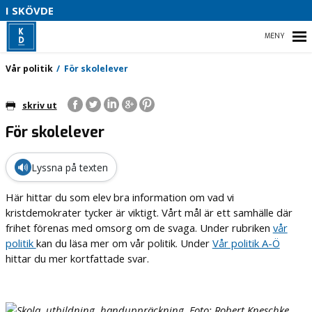
S
I SKÖVDE
L
P
HEM
Vår politik
För skolelever
B
skriv ut
För skolelever
VÅR POLITIK
DINA POLITIKER
🔊
Lyssna på texten
MÖTESAGENDA
Här hittar du som elev bra information om vad vi
kristdemokrater tycker är viktigt. Vårt mål är ett samhälle där
OM KRISTDEMOKRATERNA
frihet förenas med omsorg om de svaga. Under rubriken
vår
politik
kan du läsa mer om vår politik. Under
Vår politik A-Ö
hittar du mer kortfattade svar.