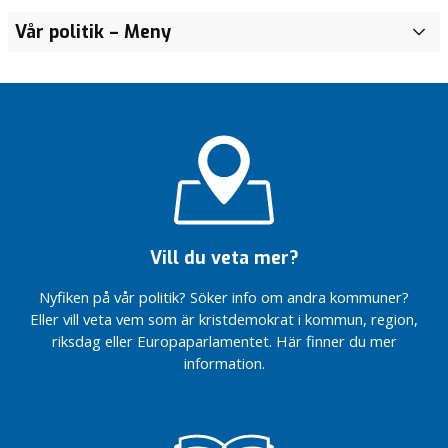
Vår politik
– Meny
F
ö
r
s
k
o
l
e
l
e
v
Vill du veta mer?
e
r
Nyfiken på vår politik? Söker info om andra kommuner?
Eller vill veta vem som är kristdemokrat i kommun, region,
riksdag eller Europaparlamentet. Här finner du mer
information.