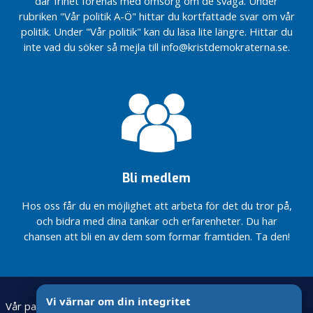
där frihet förenas med omsorg om de svaga. Under
l
rubriken "Vår politik A-Ö" hittar du kortfattade svar om vår
e
politik. Under "Vår politik" kan du läsa lite längre. Hittar du
n
inte vad du söker så mejla till info@kristdemokraterna.se.
d
a
r
i
u
m
Bli medlem
Hos oss får du en möjlighet att arbeta för det du tror på,
och bidra med dina tankar och erfarenheter. Du har
chansen att bli en av dem som formar framtiden. Ta den!
Vi värnar om din integritet
Vår partiavdelning