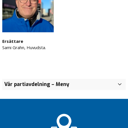
Ersättare
Sami Grahn, Huvudsta.
Vår partiavdelning
– Meny
F
ö
r
t
r
o
e