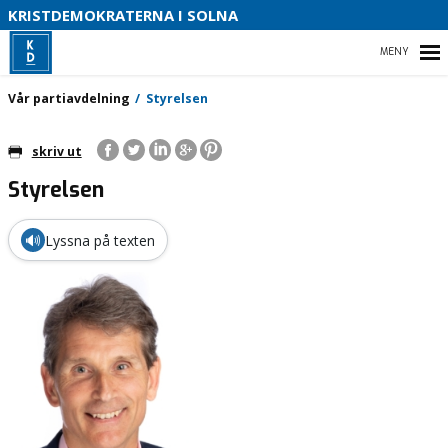
KRISTDEMOKRATERNA I SOLNA
T
HEM
Vår partiavdelning
Styrelsen
O
B
skriv ut
Styrelsen
VÅR PARTIAVDELNING
VÅR POLITIK FÖR SOLNA
🔊
Lyssna på texten