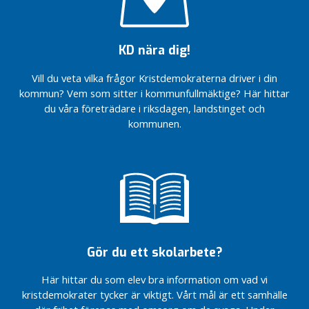
n
d
e
v
KD nära dig!
a
l
Vill du veta vilka frågor Kristdemokraterna driver i din
d
kommun? Vem som sitter i kommunfullmäktige? Här hittar
a
du våra företrädare i riksdagen, landstinget och
kommunen.
S
t
y
r
e
l
s
e
Gör du ett skolarbete?
n
Här hittar du som elev bra information om vad vi
K
kristdemokrater tycker är viktigt. Vårt mål är ett samhälle
a