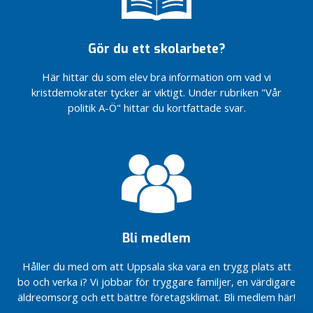
d
e
a
Gör du ett skolarbete?
n
n
Här hittar du som elev bra information om vad vi
o
kristdemokrater tycker är viktigt. Under rubriken "Vår
n
politik A-Ö" hittar du kortfattade svar.
s
e
r
P
o
l
i
t
Bli medlem
i
Håller du med om att Uppsala ska vara en trygg plats att
s
bo och verka i? Vi jobbar för tryggare familjer, en värdigare
k
äldreomsorg och ett bättre företagsklimat. Bli medlem här!
a