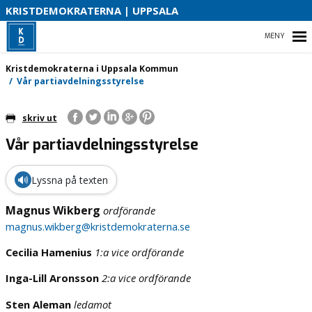
KRISTDEMOKRATERNA | UPPSALA
R
S
HEM
Kristdemokraterna i Uppsala Kommun
Vår partiavdelningsstyrelse
skriv ut
HEM
Vår partiavdelningsstyrelse
KOMMUNPOLITIK
🔊
Lyssna på texten
REGIONPOLITIK
Magnus Wikberg
ordförande
magnus.wikberg@kristdemokraterna.se
Cecilia Hamenius
1:a vice ordförande
Inga-Lill Aronsson
2:a vice ordförande
Sten Aleman
ledamot