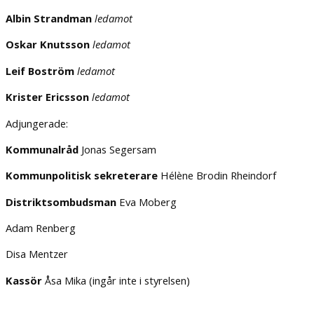
Albin Strandman
ledamot
Oskar Knutsson
l
edamot
Leif Boström
ledamot
Krister Ericsson
ledamot
Adjungerade:
Kommunalråd
Jonas Segersam
Kommunpolitisk sekreterare
Hélène Brodin Rheindorf
Distriktsombudsman
Eva Moberg
Adam Renberg
Disa Mentzer
Kassör
Åsa Mika (ingår inte i styrelsen)