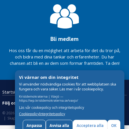
Bli medlem
Hos oss får du en möjlighet att arbeta för det du tror på,
och bidra med dina tankar och erfarenheter. Du har
chansen att bli en av dem som formar framtiden. Ta den!
Vi värnar om din integritet
Vi använder nödvändiga cookies för att webbplatsen ska
fungera och vara säker. Läs mer i vår cookiepolicy.
Startsida
Kristdemokraterna
Kontakta oss
Kristdemokraterna | Växjö —
https://wp.kristdemokraterna.se/vaxjo/
Följ oss:
Läs vår cookiepolicy och integritetspolicy
© 2026 Kristdemokraterna
Om Cookies
Cookiepolicy
Integritetspolicy
Skapad med
av wasabiweb
Anpassa
Avvisa alla
Acceptera alla
OK