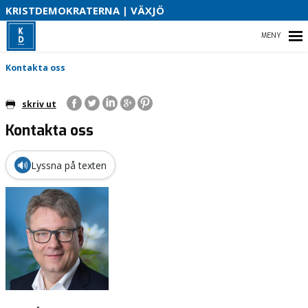
B
KRISTDEMOKRATERNA | VÄXJÖ
HEM
Kontakta oss
skriv ut
Kontakta oss
NYHETER
KRISTDEMOKRATERNA VÄXJÖ
🔊
Lyssna på texten
VÅR POLITIK – VALMANIFEST 2026
KOMMUNLISTAN 2026