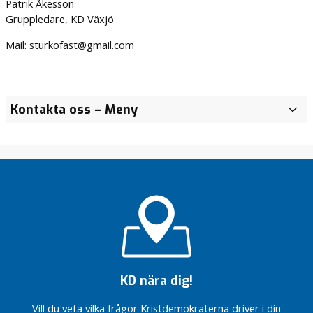
Patrik Åkesson
Gruppledare, KD Växjö
Mail: sturkofast@gmail.com
Kontakta oss
– Meny
KD nära dig!
Vill du veta vilka frågor Kristdemokraterna driver i din