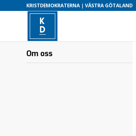
KRISTDEMOKRATERNA | VÄSTRA GÖTALAND
Om oss
–
M
e
n
y