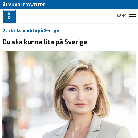
S
ÄLVKARLEBY-TIERP
B
HEM
Du ska kunna lita på Sverige
Du ska kunna lita på Sverige
VÅRA VALFRÅGOR
KONTAKTA OSS