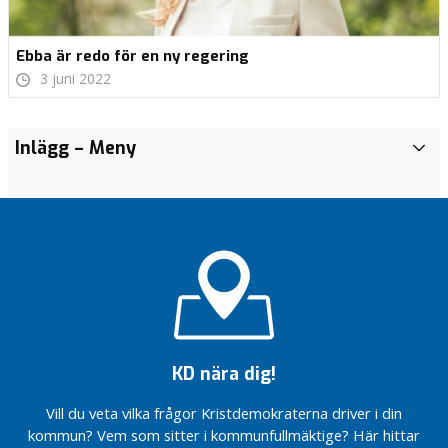
Ebba är redo för en ny regering
3 juni 2022
Bli
Inlägg
– Meny
I
medlem!
n
l
ä
g
g
Vi tar
vården
närmare
dig
KD nära dig!
Höj barnbidraget
och stoppa
Vill du veta vilka frågor Kristdemokraterna driver i din
tvångskvoteringen
kommun? Vem som sitter i kommunfullmäktige? Här hittar
Dags