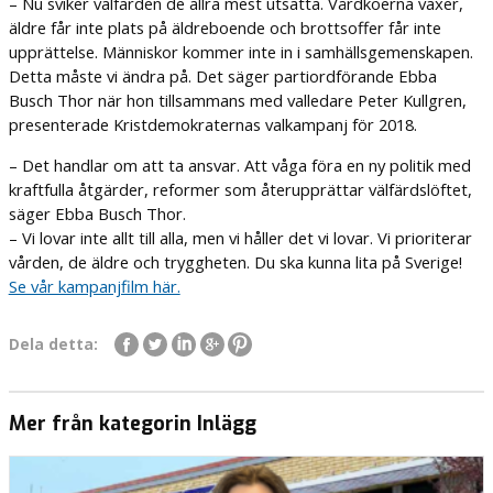
– Nu sviker välfärden de allra mest utsatta. Vårdköerna växer,
äldre får inte plats på äldreboende och brottsoffer får inte
upprättelse. Människor kommer inte in i samhällsgemenskapen.
Detta måste vi ändra på. Det säger partiordförande Ebba
Busch Thor när hon tillsammans med valledare Peter Kullgren,
presenterade Kristdemokraternas valkampanj för 2018.
– Det handlar om att ta ansvar. Att våga föra en ny politik med
kraftfulla åtgärder, reformer som återupprättar välfärdslöftet,
säger Ebba Busch Thor.
– Vi lovar inte allt till alla, men vi håller det vi lovar. Vi prioriterar
vården, de äldre och tryggheten. Du ska kunna lita på Sverige!
Se vår kampanjfilm här.
Dela detta:
Mer från kategorin Inlägg