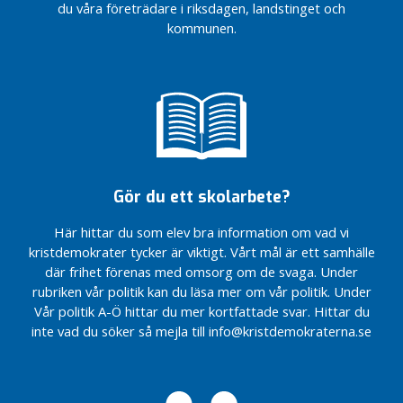
du våra företrädare i riksdagen, landstinget och
att
kommunen.
byta
ut
styret
efter
104 år
Gör
Älvkarleby
attraktivt
Sänk
Gör du ett skolarbete?
dieselpriset
med 9 kr
Här hittar du som elev bra information om vad vi
och
kristdemokrater tycker är viktigt. Vårt mål är ett samhälle
bensinpriset
där frihet förenas med omsorg om de svaga. Under
med 5 kr
rubriken vår politik kan du läsa mer om vår politik. Under
Ebba är
Vår politik A-Ö hittar du mer kortfattade svar. Hittar du
redo för
inte vad du söker så mejla till info@kristdemokraterna.se
en ny
regering
Stärk