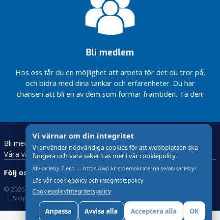
Polisen
och öka
tryggheten
KD Älvkarleby –
För mer frihet till
Bli medlem
kommuninvånarna
Du ska
Hos oss får du en möjlighet att arbeta för det du tror på,
kunna
och bidra med dina tankar och erfarenheter. Du har
lita på
chansen att bli en av dem som formar framtiden. Ta den!
Sverige
O
k
Vi värnar om din integritet
a
Bli medlem
Debatt
Kontakta oss
Startsida
Vi använder nödvändiga cookies för att webbplatsen ska
t
Våra valfrågor
fungera och vara säker. Läs mer i vår cookiepolicy.
e
Älvkarleby-Tierp — https://wp.kristdemokraterna.se/alvkarleby/
g
Följ oss:
o
Läs vår cookiepolicy och integritetspolicy
© 2026 Kristdemokraterna
Om Cookies
r
Cookiepolicy
Integritetspolicy
Skapad med
av wasabiweb
i
Anpassa
Avvisa alla
Acceptera alla
OK
s