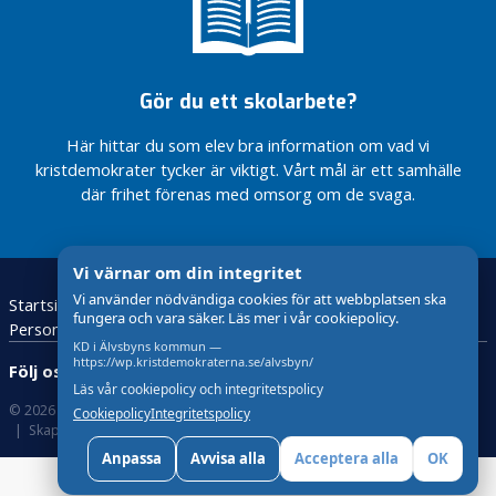
t
e
t
/
Gör du ett skolarbete?
m
ö
Här hittar du som elev bra information om vad vi
t
kristdemokrater tycker är viktigt. Vårt mål är ett samhälle
e
där frihet förenas med omsorg om de svaga.
n
K
Vi värnar om din integritet
o
Vi använder nödvändiga cookies för att webbplatsen ska
Startsida
Nyheter
Vår politik
Om oss
n
fungera och vara säker. Läs mer i vår cookiepolicy.
Personuppgifter – GDPR
t
KD i Älvsbyns kommun —
a
https://wp.kristdemokraterna.se/alvsbyn/
Följ oss:
k
Läs vår cookiepolicy och integritetspolicy
t
© 2026 Kristdemokraterna
Om Cookies
Cookiepolicy
Integritetspolicy
a
Skapad med
av wasabiweb
o
Anpassa
Avvisa alla
Acceptera alla
OK
s