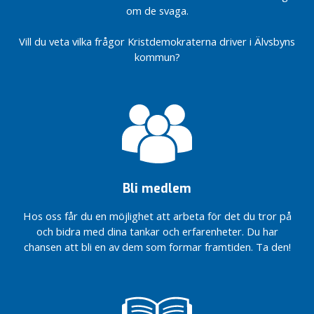
r
om de svaga.
t
i
Vill du veta vilka frågor Kristdemokraterna driver i Älvsbyns
a
kommun?
v
d
e
l
n
i
n
g
Bli medlem
e
n
Hos oss får du en möjlighet att arbeta för det du tror på
och bidra med dina tankar och erfarenheter. Du har
A
chansen att bli en av dem som formar framtiden. Ta den!
k
t
i
v
i