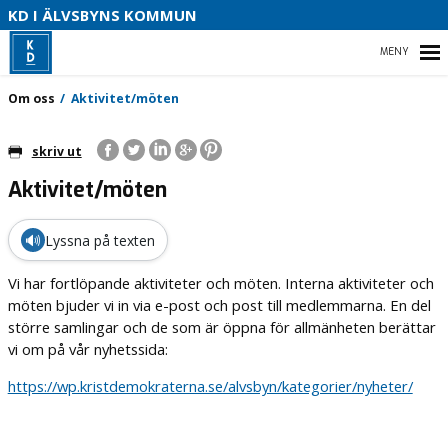
S
KD I ÄLVSBYNS KOMMUN
B
HEM
Om oss
Aktivitet/möten
S
skriv ut
Aktivitet/möten
NYHETER
VÅR POLITIK
🔊
Lyssna på texten
OM OSS
Vi har fortlöpande aktiviteter och möten. Interna aktiviteter och
möten bjuder vi in via e-post och post till medlemmarna. En del
större samlingar och de som är öppna för allmänheten berättar
vi om på vår nyhetssida:
https://wp.kristdemokraterna.se/alvsbyn/kategorier/nyheter/