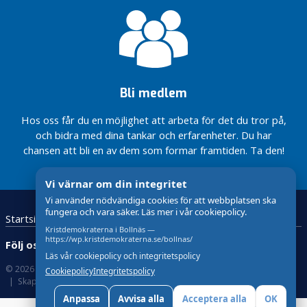
r
i
s
e
r
a
Bli medlem
d
e
Hos oss får du en möjlighet att arbeta för det du tror på,
och bidra med dina tankar och erfarenheter. Du har
V
chansen att bli en av dem som formar framtiden. Ta den!
å
r
Vi värnar om din integritet
p
o
Vi använder nödvändiga cookies för att webbplatsen ska
fungera och vara säker. Läs mer i vår cookiepolicy.
l
Startsida
Kristdemokraterna
Kontakta oss
i
Kristdemokraterna i Bollnäs —
https://wp.kristdemokraterna.se/bollnas/
Följ oss:
t
Läs vår cookiepolicy och integritetspolicy
i
© 2026 Kristdemokraterna
Om Cookies
Cookiepolicy
Integritetspolicy
k
Skapad med
av wasabiweb
Anpassa
Avvisa alla
Acceptera alla
OK