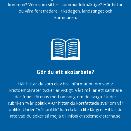
n
kommun? Vem som sitter i kommunfullmäktige? Här hittar
l
du våra företrädare i riksdagen, landstinget och
ä
kommunen.
g
g
N
y
h
e
t
Gör du ett skolarbete?
e
r
Här hittar du som elev bra information om vad vi
O
kristdemokrater tycker är viktigt. Vårt mål är ett samhälle
k
där frihet förenas med omsorg om de svaga. Under
a
rubriken "Vår politik A-Ö" hittar du kortfattade svar om vår
t
politik. Under "Vår politik" kan du läsa lite längre. Hittar du
e
inte vad du söker så mejla till info@kristdemokraterna.se.
g
o