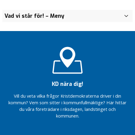
Vad vi står för!
– Meny
O
m
K
r
i
s
t
d
e
m
o
KD nära dig!
k
r
Vill du veta vilka frågor Kristdemokraterna driver i din
a
kommun? Vem som sitter i kommunfullmäktige? Här hittar
t
du våra företrädare i riksdagen, landstinget och
e
kommunen.
r
n