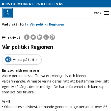
S
KRISTDEMOKRATERNA I BOLLNÄS
B
HEM
Vad vi står för!
Vår politik i Regionen
skriv ut
Vår politik i Regionen
VAD VI STÅR FÖR!
KRISTDEMOKRATERNA I BOLLNÄS
🔊
Lyssna på texten
VAD VILL VI I VÅR KOMMUN
En god äldreomsorg
Äldre personer ska få leva ett värdigt liv och känna
välbefinnande. Vi måste värna deras rätt att bestämma över sitt
eget liv så långt det är möjligt. De har erfarenhet och kunskap
som ska tas tillvara.
Vi vill:
• Öka äldres självbestämmande genom att ge personer över 85