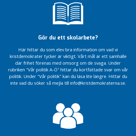
a
V
å
r
p
Gör du ett skolarbete?
o
l
Här hittar du som elev bra information om vad vi
i
kristdemokrater tycker är viktigt. Vårt mål är ett samhälle
t
där frihet förenas med omsorg om de svaga. Under
i
rubriken "Vår politik A-Ö" hittar du kortfattade svar om vår
k
politik. Under "Vår politik" kan du läsa lite längre. Hittar du
i
inte vad du söker så mejla till info@kristdemokraterna.se.
k
o
m
m
u
n
e
n