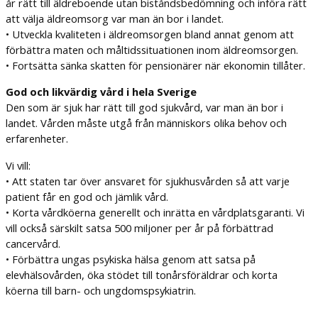
år rätt till äldreboende utan biståndsbedömning och införa rätt
att välja äldreomsorg var man än bor i landet.
• Utveckla kvaliteten i äldreomsorgen bland annat genom att
förbättra maten och måltidssituationen inom äldreomsorgen.
• Fortsätta sänka skatten för pensionärer när ekonomin tillåter.
God och likvärdig vård i hela Sverige
Den som är sjuk har rätt till god sjukvård, var man än bor i
landet. Vården måste utgå från människors olika behov och
erfarenheter.
Vi vill:
• Att staten tar över ansvaret för sjukhusvården så att varje
patient får en god och jämlik vård.
• Korta vårdköerna generellt och inrätta en vårdplatsgaranti. Vi
vill också särskilt satsa 500 miljoner per år på förbättrad
cancervård.
• Förbättra ungas psykiska hälsa genom att satsa på
elevhälsovården, öka stödet till tonårsföräldrar och korta
köerna till barn- och ungdomspsykiatrin.