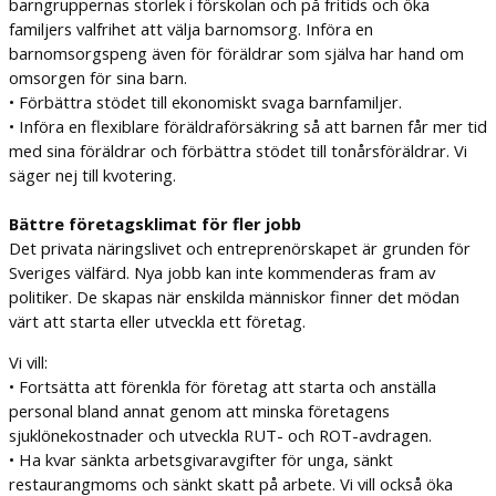
barngruppernas storlek i förskolan och på fritids och öka
familjers valfrihet att välja barnomsorg. Införa en
barnomsorgspeng även för föräldrar som själva har hand om
omsorgen för sina barn.
• Förbättra stödet till ekonomiskt svaga barnfamiljer.
• Införa en flexiblare föräldraförsäkring så att barnen får mer tid
med sina föräldrar och förbättra stödet till tonårsföräldrar. Vi
säger nej till kvotering.
Bättre företagsklimat för fler jobb
Det privata näringslivet och entreprenörskapet är grunden för
Sveriges välfärd. Nya jobb kan inte kommenderas fram av
politiker. De skapas när enskilda människor finner det mödan
värt att starta eller utveckla ett företag.
Vi vill:
• Fortsätta att förenkla för företag att starta och anställa
personal bland annat genom att minska företagens
sjuklönekostnader och utveckla RUT- och ROT-avdragen.
• Ha kvar sänkta arbetsgivaravgifter för unga, sänkt
restaurangmoms och sänkt skatt på arbete. Vi vill också öka