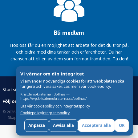
u
n
e
n
Bli medlem
V
å
Hos oss får du en möjlighet att arbeta för det du tror på,
r
och bidra med dina tankar och erfarenheter. Du har
p
chansen att bli en av dem som formar framtiden. Ta den!
o
l
Vi värnar om din integritet
i
Vi använder nödvändiga cookies för att webbplatsen ska
t
fungera och vara säker. Läs mer i vår cookiepolicy.
Startsida
Kristdemokraterna
Kontakta oss
i
Kristdemokraterna i Bollnäs —
k
https://wp.kristdemokraterna.se/bollnas/
Följ oss:
i
Läs vår cookiepolicy och integritetspolicy
R
© 2026 Kristdemokraterna
Om Cookies
Cookiepolicy
Integritetspolicy
Skapad med
av wasabiweb
e
g
Anpassa
Avvisa alla
Acceptera alla
OK
i