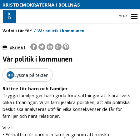
S
KRISTDEMOKRATERNA I BOLLNÄS
B
HEM
Vad vi står för!
Vår politik i kommunen
skriv ut
Vår politik i kommunen
VAD VI STÅR FÖR!
KRISTDEMOKRATERNA I BOLLNÄS
🔊
Lyssna på texten
VAD VILL VI I VÅR KOMMUN
Bättre för barn och familjer
Trygga familjer ger barn goda förutsättningar att klara livets
olika utmaningar. Vi vill familjesäkra politiken, att alla politiska
beslut ska analyseras utifrån vilka konsekvenser de får för
familjer och nära relationer.
Vi vill:
• Förbättra för barn och familjer genom att minska