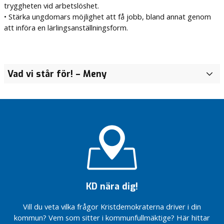
tryggheten vid arbetslöshet.
• Stärka ungdomars möjlighet att få jobb, bland annat genom
att införa en lärlingsanställningsform.
Vad vi står för!
– Meny
O
m
K
r
i
s
t
d
e
m
o
KD nära dig!
k
r
Vill du veta vilka frågor Kristdemokraterna driver i din
a
kommun? Vem som sitter i kommunfullmäktige? Här hittar