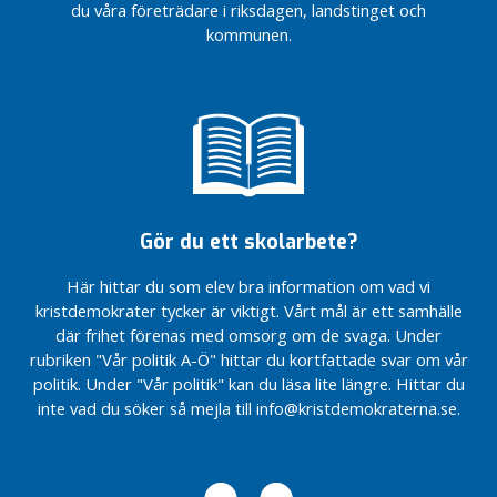
t
du våra företrädare i riksdagen, landstinget och
e
kommunen.
r
n
a
V
å
r
p
Gör du ett skolarbete?
o
l
Här hittar du som elev bra information om vad vi
i
kristdemokrater tycker är viktigt. Vårt mål är ett samhälle
t
där frihet förenas med omsorg om de svaga. Under
i
rubriken "Vår politik A-Ö" hittar du kortfattade svar om vår
k
politik. Under "Vår politik" kan du läsa lite längre. Hittar du
i
inte vad du söker så mejla till info@kristdemokraterna.se.
k
o
m
m