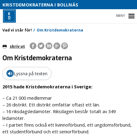
S
KRISTDEMOKRATERNA I BOLLNÄS
B
HEM
Vad vi står för!
Om Kristdemokraterna
skriv ut
Om Kristdemokraterna
VAD VI STÅR FÖR!
KRISTDEMOKRATERNA I BOLLNÄS
🔊
Lyssna på texten
VAD VILL VI I VÅR KOMMUN
2015 hade Kristdemokraterna i Sverige:
– Ca 21 000 medlemmar
– 26 distrikt. Ett distrikt omfattar oftast ett län.
– 16 riksdagsledamöter. Riksdagen består totalt av 349
ledamöter.
– I partiet finns också ett kvinnoförbund, ett ungdomsförbund,
ett studentförbund och ett seniorförbund.