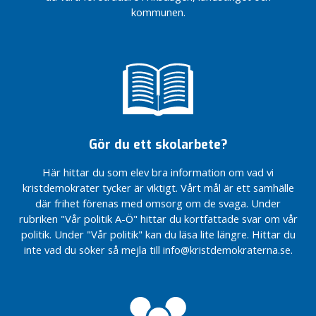
e
kommunen.
r
n
a
V
å
r
p
Gör du ett skolarbete?
o
l
Här hittar du som elev bra information om vad vi
i
kristdemokrater tycker är viktigt. Vårt mål är ett samhälle
t
där frihet förenas med omsorg om de svaga. Under
i
rubriken "Vår politik A-Ö" hittar du kortfattade svar om vår
k
politik. Under "Vår politik" kan du läsa lite längre. Hittar du
i
inte vad du söker så mejla till info@kristdemokraterna.se.
k
o
m
m