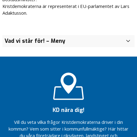
Kristdemokraterna är representerat i EU-parlamentet av Lars
Adaktusson.
Vad vi står för!
– Meny
O
m
K
r
i
s
t
d
e
m
o
KD nära dig!
k
r
Vill du veta vilka frågor Kristdemokraterna driver i din
a
kommun? Vem som sitter i kommunfullmäktige? Här hittar
t
du våra företrädare i riksdagen, landstinget och