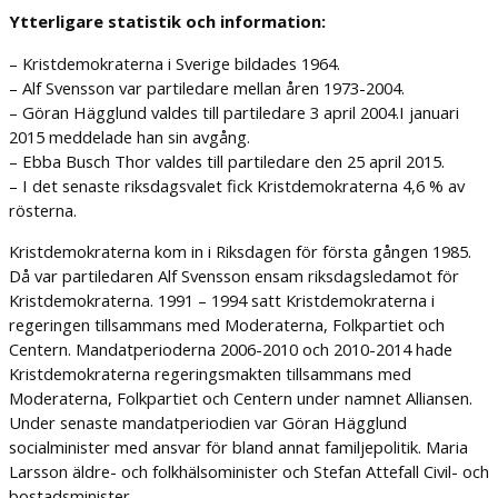
Ytterligare statistik och information:
– Kristdemokraterna i Sverige bildades 1964.
– Alf Svensson var partiledare mellan åren 1973-2004.
– Göran Hägglund valdes till partiledare 3 april 2004.I januari
2015 meddelade han sin avgång.
– Ebba Busch Thor valdes till partiledare den 25 april 2015.
– I det senaste riksdagsvalet fick Kristdemokraterna 4,6 % av
rösterna.
Kristdemokraterna kom in i Riksdagen för första gången 1985.
Då var partiledaren Alf Svensson ensam riksdagsledamot för
Kristdemokraterna. 1991 – 1994 satt Kristdemokraterna i
regeringen tillsammans med Moderaterna, Folkpartiet och
Centern. Mandatperioderna 2006-2010 och 2010-2014 hade
Kristdemokraterna regeringsmakten tillsammans med
Moderaterna, Folkpartiet och Centern under namnet Alliansen.
Under senaste mandatperiodien var Göran Hägglund
socialminister med ansvar för bland annat familjepolitik. Maria
Larsson äldre- och folkhälsominister och Stefan Attefall Civil- och
bostadsminister.