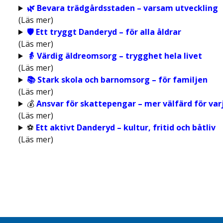
🌿 Bevara trädgårdsstaden – varsam utveckling
(Läs mer)
🛡️ Ett tryggt Danderyd – för alla åldrar
(Läs mer)
👵 Värdig äldreomsorg – trygghet hela livet
(Läs mer)
📚 Stark skola och barnomsorg – för familjen
(Läs mer)
💰
Ansvar för skattepengar – mer välfärd för var
(Läs mer)
⚽
Ett aktivt Danderyd – kultur, fritid och båtliv
(Läs mer)