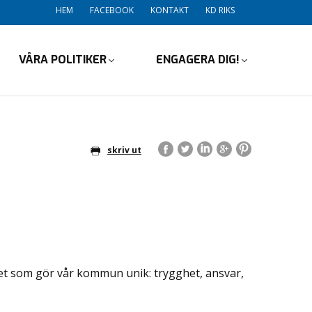
HEM
FACEBOOK
KONTAKT
KD RIKS
VÅRA POLITIKER
ENGAGERA DIG!
skriv ut
det som gör vår kommun unik: trygghet, ansvar,