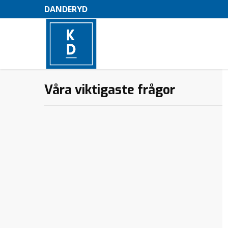
DANDERYD
Våra viktigaste frågor
–
M
e
n
y