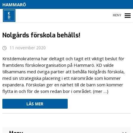
HAMMARÖ
HEM
Nolgårds förskola behålls!
NOLGÅRDS FÖRSKOLA BEHÅLLS!
11 november 2020
Kristdemokraterna har deltagit och tagit ett viktigt beslut för
framtidens förskoleorganisation på Hammarö. KD valde
tillsammans med övriga partier att behålla Nolgårds förskola,
med sin strategiska placering i ett närområde som kommer
expandera. Förskolan ger en närhet till de barn som kommer
flytta in och för de som redan bor i området. (mer …)
LÄS MER
Ebba