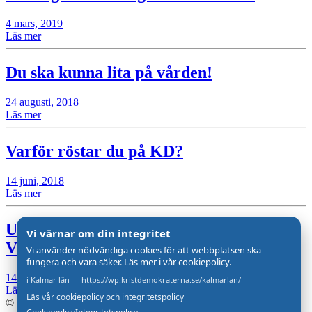
4 mars, 2019
Läs mer
Du ska kunna lita på vården!
24 augusti, 2018
Läs mer
Varför röstar du på KD?
14 juni, 2018
Läs mer
Utred fördelarna med att bygga nytt
Vi värnar om din integritet
Västerviks sjukhus vid E22
Vi använder nödvändiga cookies för att webbplatsen ska
fungera och vara säker. Läs mer i vår cookiepolicy.
14 juni, 2018
i Kalmar län — https://wp.kristdemokraterna.se/kalmarlan/
Läs mer
Läs vår cookiepolicy och integritetspolicy
© 2026 Kristdemokraterna - All rights reserved