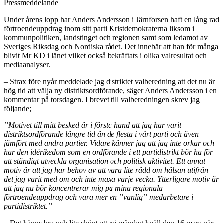
Pressmeddelande
Under årens lopp har Anders Andersson i Järnforsen haft en lång rad
förtroendeuppdrag inom sitt parti Kristdemokraterna liksom i
kommunpolitiken, landstinget och regionen samt som ledamot av
Sveriges Riksdag och Nordiska rådet. Det innebär att han för många
blivit Mr KD i länet vilket också bekräftats i olika valresultat och
mediaanalyser.
– Strax före nyår meddelade jag distriktet valberedning att det nu är
hög tid att välja ny distriktsordförande, säger Anders Andersson i en
kommentar på torsdagen. I brevet till valberedningen skrev jag
följande;
”Motivet till mitt besked är i första hand att jag har varit
distriktsordförande längre tid än de flesta i vårt parti och även
jämfört med andra partier. Vidare känner jag att jag inte orkar och
har den idérikedom som en ordförande i ett partidistrikt bör ha för
att ständigt utveckla organisation och politisk aktivitet. Ett annat
motiv är att jag har behov av att vara lite rädd om hälsan utifrån
det jag varit med om och inte maxa varje vecka. Ytterligare motiv är
att jag nu bör koncentrerar mig på mina regionala
förtroendeuppdrag och vara mer en ”vanlig” medarbetare i
partidistriktet.”
– Det känns bra och lite skönt att på måndag kväll den 16 mars när