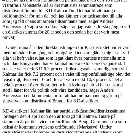
vi träffas i Mönsterås, då är det mitt sista sammanträde som
distriktsordförande för KD Kalmar län. Det har blivit många
ordförande-år för min del och jag känner stor tacksamhet till alla
som jag fått chans att arbeta tillsammans med, säger Anders
Andersson. (Några som räknar säger att jag valdes första gången vid
en distriktsstämma för 20 år sedan och sedan har det varit mest
omval).
– Under mina år i den direkta ledningen för KD-distriktet har vi varit
med om både framgång och motgång. Det som gläder mig är att vi i
alla val haft valresultat som legat klart över partiets nationella snitt
och i landstingsvalen har vi kunnat notera extra starkt väljarstöd. I
senaste valet fick KD 6,3 procent i riksdagsvalet samtidigt som vi i
Kalmar län fick 7,2 procent och i valet till regionfullmäktige blev det
tvåsiffrigt, dvs över 10 och för att vara exakt 10,3 procent. Det är
hela 3 procent över rikssnittet och ett kvitto på att vi har ett starkt
stöd i länet för vår politik och våra kandidater, säger Anders
Andersson i en kommentar, inför att han nu på måndag går in på
slutvarvet som distriktsordförande för KD-distriktet.
KD-distriktet i Kalmar län har partidistriktårsmöte/distriktsstämma
lördagen den 4 april och den är förlagd till Kalmar. Talare på
stämman är partiets vice partiordförande Bengt Germundsson som
också är kommunstyrelsens ordförande i Markaryd. Under
distriktsårsmötet kommer ny distriktsordförande att väljas liksom