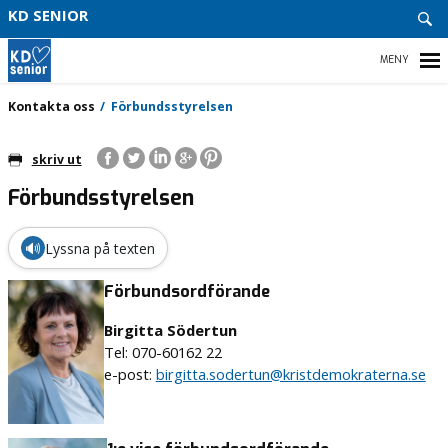
GDPR
KD SENIOR
LÄNK
HEM
Kontakta oss
Förbundsstyrelsen
skriv ut
Förbundsstyrelsen
AKTUELLT
INFO & KONTAKT
🔊
Lyssna på texten
VÅR POLITIK
Förbundsordförande
Birgitta Södertun
BLI MEDLEM
Tel: 070-60162 22
e-post:
birgitta.sodertun@kristdemokraterna.se