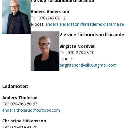
1:e vice förbundsordförande
Anders Andersson
Tel: 070-249 82 12
e-post:
anders.andersson@kristdemokraterna.se
2:e vice förbundsordförande
Birgitta Nordvall
Tel: 070-278 58 10
e-post:
birgittanordvall06@gmail.com
Ledamöter:
Anders Tholerud
Tel: 070-768 50 67
anders.tholerud@outlook.com
Christina Håkansson
Tel: 070-814 41 20