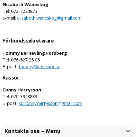
Elisabeth Wäneskog
Tel: 072-7233873
e-mail:
elisabeth.waneskog@gmail.com
————————-
Förbundssekreterare
Tommy Bernevång Forsberg
Tel: 076-527 25 06
E-post:
tommy@kdsenior.se
Kassör:
Conny Harrysson
Tel: 070-3943833
E-post:
kd.conny.harrysson@gmail.com
Kontakta oss
– Meny
D