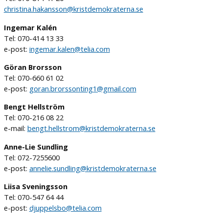
christina.hakansson@kristdemokraterna.se
Ingemar Kalén
Tel: 070-414 13 33
e-post:
ingemar.kalen@telia.com
Göran Brorsson
Tel: 070-660 61 02
e-post:
goran.brorssonting1@gmail.com
Bengt Hellström
Tel: 070-216 08 22
e-mail:
bengt.hellstrom@kristdemokraterna.se
Anne-Lie Sundling
Tel: 072-7255600
e-post:
annelie.sundling@kristdemokraterna.se
Liisa Sveningsson
Tel: 070-547 64 44
e-post:
djuppelsbo@telia.com