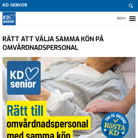
GDPR
KD SENIOR
LÄNK
HEM
RÄTT ATT VÄLJA SAMMA KÖN PÅ
OMVÅRDNADSPERSONAL
AKTUELLT
INFO & KONTAKT
VÅR POLITIK
BLI MEDLEM