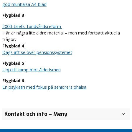
god munhälsa A4-blad
Flygblad 3
2000-talets Tandvårdsreform
Här är några lite äldre material – men med fortsatt aktuella
frågor.
Flygblad 4
Dags att se över pensionssystemet
Flygblad 5
Upp till kamp mot ålderismen
Flygblad 6
En psykiatri med fokus på seniorers ohälsa
TTPA
Kontakt och info
– Meny
S
e
n