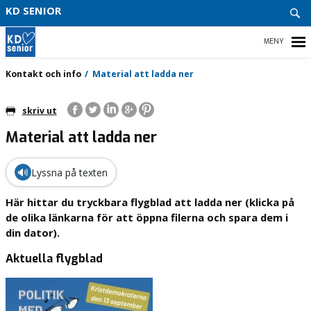
GDPR
KD SENIOR
LÄNK
HEM
Kontakt och info
Material att ladda ner
skriv ut
Material att ladda ner
AKTUELLT
INFO & KONTAKT
🔊
Lyssna på texten
VÅR POLITIK
Här hittar du tryckbara flygblad att ladda ner (klicka på
de olika länkarna för att öppna filerna och spara dem i
BLI MEDLEM
din dator).
Aktuella flygblad