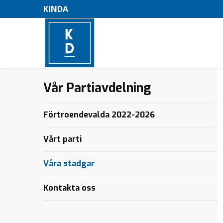
KINDA
Vår Partiavdelning
–
M
Förtroendevalda 2022-2026
e
n
Vårt parti
y
Våra stadgar
Kontakta oss