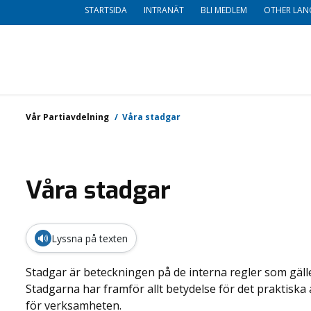
STARTSIDA
INTRANÄT
BLI MEDLEM
OTHER LAN
Vår Partiavdelning
Våra stadgar
Våra stadgar
🔊
Lyssna på texten
Stadgar är beteckningen på de interna regler som gälle
Stadgarna har framför allt betydelse för det praktiska a
för verksamheten.