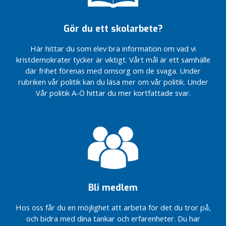
bygga
och namnsatta
Knivsta
rondeller på
bättre
Gör du ett skolarbete?
gång i Knivsta
Medlemskrönika:
östra entré
Familjepolitik i
Här hittar du som elev bra information om vad vi
Utvärdering och
Sveriges yngsta
kristdemokrater tycker är viktigt. Vårt mål är ett samhälle
framåtblick –
kommun
där frihet förenas med omsorg om de svaga. Under
från
rubriken vår politik kan du läsa mer om vår politik. Under
Politikerträff
klottersanering
med Knivstas
Vår politik A-Ö hittar du mer kortfattade svar.
till nytt
epaungdomar
stationsområde
Malmer (KD)
Ny inriktning på
ansluter till
samhällsutvecklingen
kommunstyrelsen
i Knivsta – från förort
till småstad
Livsmedelsbutik,
välkomstskyltar
Skolan får
och namnsatta
efterfrågade
rondeller på
pengar och
Bli medlem
gång i Knivsta
AR ska
östra entré
utvecklas
Hos oss får du en möjlighet att arbeta för det du tror på,
Utvärdering och
och bidra med dina tankar och erfarenheter. Du har
framåtblick –