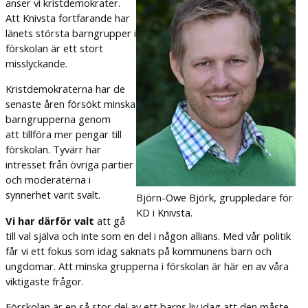
anser vi kristdemokrater.
Att Knivsta fortfarande har
länets största barngrupper i
förskolan är ett stort
misslyckande.
Kristdemokraterna har de
senaste åren försökt minska
barngrupperna genom
att tillföra mer pengar till
förskolan. Tyvärr har
intresset från övriga partier
och moderaterna i
synnerhet varit svalt.
Björn-Owe Björk, gruppledare för
KD i Knivsta.
Vi har därför valt
att gå
till val själva och inte som en del i någon allians. Med vår politik
får vi ett fokus som idag saknats på kommunens barn och
ungdomar. Att minska grupperna i förskolan är här en av våra
viktigaste frågor.
Förskolan är en så stor del av ett barns liv idag att den måste