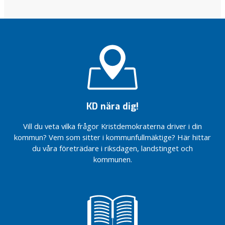
och stoppa
ska ha tid
n
tvångskvoteringen
för dig
l
Akademiska
ä
ska ha tid
g
för dig
g
Vi vill
K
bygga
n
Knivsta
bättre
i
v
Medlemskrönika:
KD nära dig!
s
Familjepolitik i
Sveriges yngsta
t
Vill du veta vilka frågor Kristdemokraterna driver i din
kommun
a
kommun? Vem som sitter i kommunfullmäktige? Här hittar
Politikerträff
du våra företrädare i riksdagen, landstinget och
Höj barnbidraget
med Knivstas
kommunen.
och stoppa
epaungdomar
tvångskvoteringen
Malmer (KD)
Akademiska
ansluter till
ska ha tid
kommunstyrelsen
för dig
Livsmedelsbutik,
Vi vill
välkomstskyltar