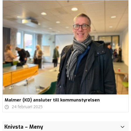
Malmer (KD) ansluter till kommunstyrelsen
24 februari 2025
Höj barnbidraget
Akademiska
Knivsta
– Meny
I