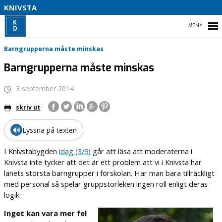
KNIVSTA
V
L
F
HEM
Barngrupperna måste minskas
A
P
Barngrupperna måste minskas
–
3 september 2014
NYHETER
skriv ut
KOMMUNPROGRAM
🔊
Lyssna på texten
VALMANIFEST 2022
I Knivstabygden
idag (3/9)
går att läsa att moderaterna i
Knivsta inte tycker att det är ett problem att vi i Knivsta har
länets största barngrupper i förskolan. Har man bara tillräckligt
med personal så spelar gruppstorleken ingen roll enligt deras
logik.
Inget kan vara mer fel