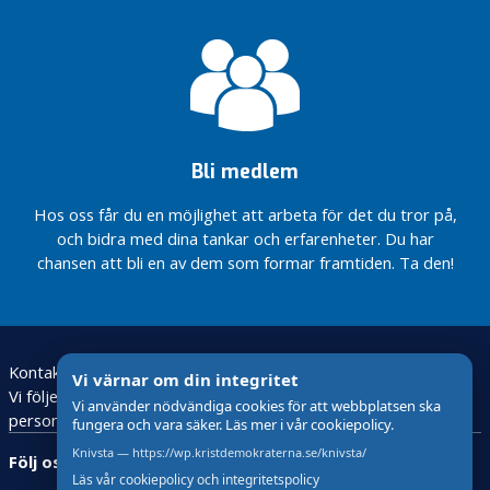
östra entré
Ny inriktning på
samhällsutvecklingen
Utvärdering och
i Knivsta – från förort
framåtblick –
till småstad
från
klottersanering
Skolan får
till nytt
efterfrågade
stationsområde
pengar och
Bli medlem
AR ska
Ny inriktning på
utvecklas
samhällsutvecklingen
Hos oss får du en möjlighet att arbeta för det du tror på,
i Knivsta – från förort
och bidra med dina tankar och erfarenheter. Du har
till småstad
chansen att bli en av dem som formar framtiden. Ta den!
Skolan får
efterfrågade
pengar och
AR ska
utvecklas
Kontakt
Vi värnar om din integritet
Vi följer den nya lagstiftningen för behandling av
Vi använder nödvändiga cookies för att webbplatsen ska
K
personuppgifter – GDPR
fungera och vara säker. Läs mer i vår cookiepolicy.
n
Knivsta — https://wp.kristdemokraterna.se/knivsta/
i
Följ oss:
Läs vår cookiepolicy och integritetspolicy
v