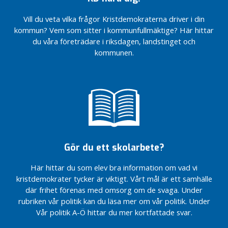
ska ha tid
Familjepolitik i
för dig
Sveriges yngsta
Vill du veta vilka frågor Kristdemokraterna driver i din
kommun
Vi vill
kommun? Vem som sitter i kommunfullmäktige? Här hittar
bygga
Politikerträff
du våra företrädare i riksdagen, landstinget och
Knivsta
med Knivstas
kommunen.
bättre
epaungdomar
Medlemskrönika:
Malmer (KD)
Familjepolitik i
ansluter till
Sveriges yngsta
kommunstyrelsen
kommun
Livsmedelsbutik,
Politikerträff
välkomstskyltar
med Knivstas
och namnsatta
epaungdomar
rondeller på
Gör du ett skolarbete?
gång i Knivsta
Malmer (KD)
östra entré
ansluter till
Här hittar du som elev bra information om vad vi
kommunstyrelsen
Utvärdering och
kristdemokrater tycker är viktigt. Vårt mål är ett samhälle
framåtblick –
Livsmedelsbutik,
där frihet förenas med omsorg om de svaga. Under
från
välkomstskyltar
rubriken vår politik kan du läsa mer om vår politik. Under
klottersanering
och namnsatta
Vår politik A-Ö hittar du mer kortfattade svar.
till nytt
rondeller på
stationsområde
gång i Knivsta