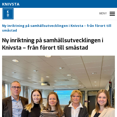
KNIVSTA
V
L
F
HEM
Ny inriktning på samhällsutvecklingen i Knivsta – från förort till
A
småstad
P
–
Ny inriktning på samhällsutvecklingen i
Knivsta – från förort till småstad
NYHETER
KOMMUNPROGRAM
VALMANIFEST 2022