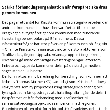
Stärkt förhandlingsorganisation när fyrspåret ska dras
genom kommunen
Det pågår ett antal för Knivsta kommun strategiska arbeten där
andra än kommunen har huvudansvar. Det är till exempel
dragningen av fyrspåret genom kommunen med tillhörande
investeringsbehov, påfart på E4 med mera. Dessa
infrastrukturfrågor har stor påverkan på kommunen på lång sikt.
– Om inte Knivsta kommun aktivt möter de stora aktörerna som
Trafikverket, Region Uppsala, Arlandagruppen i tidigt skede,
riskerar vi gå miste om viktiga investeringspengar, eftersom
Knivsta och Uppsala kommuner delar på de statliga medlen,
säger Matilda Hübinette.
Därför inrättas en ny beredning för beredning, som kommer att
ledas av Thomas Malmer (KD) samtidigt som Kristina Sandberg
rekryterats som ny projektchef kring strategisk planering och
fyra spår, som får uppdraget att hålla ihop alla ingående delar i
fyrspårsavtalet från förhandling med Trafikverket till
samhällsutvecklingsprojekt och samverkan med regionen.
Beredningen blir en plattform för politisk förankring, debatt och