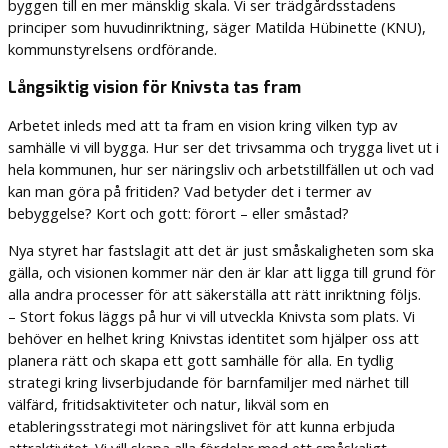
byggen till en mer mänsklig skala. Vi ser trädgårdsstadens
principer som huvudinriktning, säger Matilda Hübinette (KNU),
kommunstyrelsens ordförande.
Långsiktig vision för Knivsta tas fram
Arbetet inleds med att ta fram en vision kring vilken typ av
samhälle vi vill bygga. Hur ser det trivsamma och trygga livet ut i
hela kommunen, hur ser näringsliv och arbetstillfällen ut och vad
kan man göra på fritiden? Vad betyder det i termer av
bebyggelse? Kort och gott: förort – eller småstad?
Nya styret har fastslagit att det är just småskaligheten som ska
gälla, och visionen kommer när den är klar att ligga till grund för
alla andra processer för att säkerställa att rätt inriktning följs.
– Stort fokus läggs på hur vi vill utveckla Knivsta som plats. Vi
behöver en helhet kring Knivstas identitet som hjälper oss att
planera rätt och skapa ett gott samhälle för alla. En tydlig
strategi kring livserbjudande för barnfamiljer med närhet till
välfärd, fritidsaktiviteter och natur, likväl som en
etableringsstrategi mot näringslivet för att kunna erbjuda