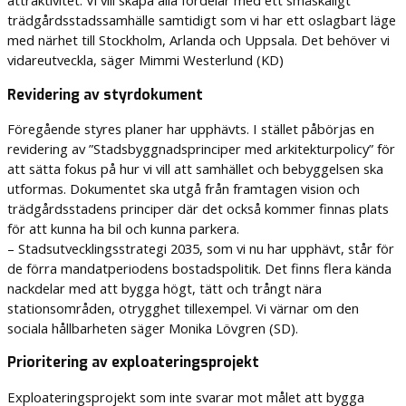
attraktivitet. Vi vill skapa alla fördelar med ett småskaligt
trädgårdsstadssamhälle samtidigt som vi har ett oslagbart läge
med närhet till Stockholm, Arlanda och Uppsala. Det behöver vi
vidareutveckla, säger Mimmi Westerlund (KD)
Revidering av styrdokument
Föregående styres planer har upphävts. I stället påbörjas en
revidering av ”Stadsbyggnadsprinciper med arkitekturpolicy” för
att sätta fokus på hur vi vill att samhället och bebyggelsen ska
utformas. Dokumentet ska utgå från framtagen vision och
trädgårdsstadens principer där det också kommer finnas plats
för att kunna ha bil och kunna parkera.
– Stadsutvecklingsstrategi 2035, som vi nu har upphävt, står för
de förra mandatperiodens bostadspolitik. Det finns flera kända
nackdelar med att bygga högt, tätt och trångt nära
stationsområden, otrygghet tillexempel. Vi värnar om den
sociala hållbarheten säger Monika Lövgren (SD).
Prioritering av exploateringsprojekt
Exploateringsprojekt som inte svarar mot målet att bygga