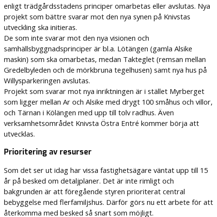
enligt trädgårdsstadens principer omarbetas eller avslutas. Nya
projekt som bättre svarar mot den nya synen på Knivstas
utveckling ska initieras.
De som inte svarar mot den nya visionen och
samhällsbyggnadsprinciper är bl.a. Lötängen (gamla Alsike
maskin) som ska omarbetas, medan Takteglet (remsan mellan
Gredelbyleden och de mörkbruna tegelhusen) samt nya hus på
Willysparkeringen avslutas.
Projekt som svarar mot nya inriktningen är i stället Myrberget
som ligger mellan Ar och Alsike med drygt 100 småhus och villor,
och Tärnan i Kölängen med upp till tolv radhus. Även
verksamhetsområdet Knivsta Östra Entré kommer börja att
utvecklas.
Prioritering av resurser
Som det ser ut idag har vissa fastighetsägare väntat upp till 15
år på besked om detaljplaner. Det är inte rimligt och
bakgrunden är att föregående styren prioriterat central
bebyggelse med flerfamiljshus. Därför görs nu ett arbete för att
återkomma med besked så snart som möjligt.