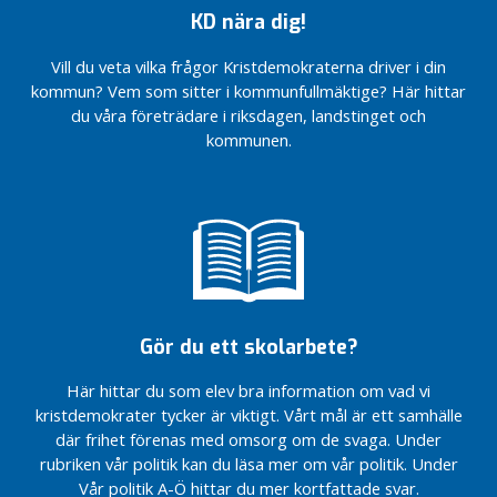
Akademiska
Medlemskrönika:
KD nära dig!
ska ha tid
Familjepolitik i
för dig
Sveriges yngsta
Vill du veta vilka frågor Kristdemokraterna driver i din
kommun
Vi vill
kommun? Vem som sitter i kommunfullmäktige? Här hittar
bygga
Politikerträff
du våra företrädare i riksdagen, landstinget och
Knivsta
med Knivstas
kommunen.
bättre
epaungdomar
Medlemskrönika:
Malmer (KD)
Familjepolitik i
ansluter till
Sveriges yngsta
kommunstyrelsen
kommun
Livsmedelsbutik,
Politikerträff
välkomstskyltar
med Knivstas
och namnsatta
epaungdomar
rondeller på
Gör du ett skolarbete?
gång i Knivsta
Malmer (KD)
östra entré
ansluter till
Här hittar du som elev bra information om vad vi
kommunstyrelsen
Utvärdering och
kristdemokrater tycker är viktigt. Vårt mål är ett samhälle
framåtblick –
Livsmedelsbutik,
där frihet förenas med omsorg om de svaga. Under
från
välkomstskyltar
rubriken vår politik kan du läsa mer om vår politik. Under
klottersanering
och namnsatta
Vår politik A-Ö hittar du mer kortfattade svar.
till nytt
rondeller på