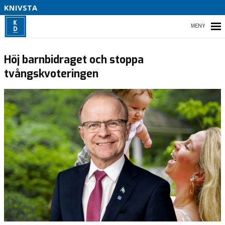
KNIVSTA
V
L
F
HEM
A
Höj barnbidraget och stoppa
P
–
tvångskvoteringen
NYHETER
KOMMUNPROGRAM
VALMANIFEST 2022