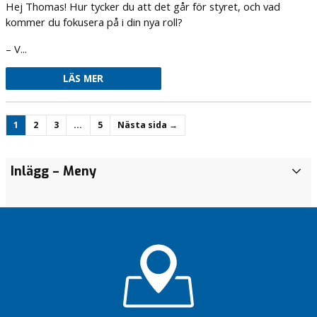
Hej Thomas! Hur tycker du att det går för styret, och vad
kommer du fokusera på i din nya roll?
– V...
LÄS MER
1
2
3
…
5
Nästa sida →
Höj barnbidraget
Akademiska
Inlägg
– Meny
I
och stoppa
ska ha tid
n
tvångskvoteringen
för dig
l
Akademiska
ä
ska ha tid
g
för dig
g
Vi vill
Höj barnbidraget
bygga
och stoppa
Knivsta
tvångskvoteringen
bättre