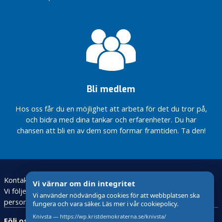
stationsområde
gång i Knivsta
östra entré
Ny inriktning på
samhällsutvecklingen
Utvärdering och
i Knivsta – från förort
framåtblick –
till småstad
från
klottersanering
Skolan får
till nytt
efterfrågade
stationsområde
pengar och
Bli medlem
AR ska
Ny inriktning på
utvecklas
samhällsutvecklingen
Hos oss får du en möjlighet att arbeta för det du tror på,
i Knivsta – från förort
och bidra med dina tankar och erfarenheter. Du har
till småstad
chansen att bli en av dem som formar framtiden. Ta den!
Skolan får
efterfrågade
pengar och
AR ska
utvecklas
Kontakt
Vi värnar om din integritet
Vi följer den nya lagstiftningen för behandling av
Vi använder nödvändiga cookies för att webbplatsen ska
K
personuppgifter – GDPR
fungera och vara säker. Läs mer i vår cookiepolicy.
n
Knivsta — https://wp.kristdemokraterna.se/knivsta/
i
Följ oss: