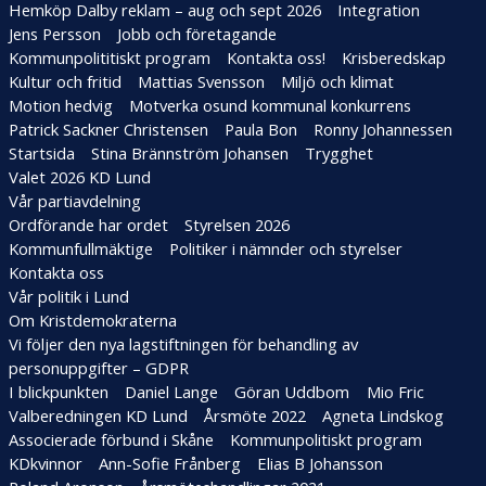
Hemköp Dalby reklam – aug och sept 2026
Integration
6
Jens Persson
Jobb och företagande
Kommunpolititiskt program
Kontakta oss!
Krisberedskap
Kultur och fritid
Mattias Svensson
Miljö och klimat
Motion hedvig
Motverka osund kommunal konkurrens
Patrick Sackner Christensen
Paula Bon
Ronny Johannessen
Startsida
Stina Brännström Johansen
Trygghet
Valet 2026 KD Lund
Vår partiavdelning
Ordförande har ordet
Styrelsen 2026
Kommunfullmäktige
Politiker i nämnder och styrelser
Kontakta oss
Vår politik i Lund
Om Kristdemokraterna
Vi följer den nya lagstiftningen för behandling av
personuppgifter – GDPR
I blickpunkten
Daniel Lange
Göran Uddbom
Mio Fric
Valberedningen KD Lund
Årsmöte 2022
Agneta Lindskog
Associerade förbund i Skåne
Kommunpolitiskt program
KDkvinnor
Ann-Sofie Frånberg
Elias B Johansson