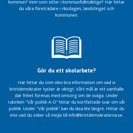
för en ny
kommun? Vem som sitter i kommunfullmäktige? Här hittar
LUND C!
klassificering
du våra företrädare i riksdagen, landstinget och
”En
av
kommunen.
skelettliknande
åkermarken i
varelse ska
Sverige.
vanpryda det
Minska
en gång så
attraktiviteten
funktionella
i
busstorget”
Kriminalvården
ELIAS
Förbättrade
UPPMÄRKSAMMAS
förutsättningar
I SDS
Gör du ett skolarbete?
för nystartade
ÖKA
företag
Här hittar du som elev bra information om vad vi
TRYGGHETEN
Sänk momsen för
I CENTRALA
kristdemokrater tycker är viktigt. Vårt mål är ett samhälle
yrkesförberedande
LUND MED
där frihet förenas med omsorg om de svaga. Under
musikskolor till
POLLAR
rubriken "Vår politik A-Ö" hittar du kortfattade svar om vår
6%
”Från
politik. Under "Vår politik" kan du läsa lite längre. Hittar du
Ordf
revolutionen i
inte vad du söker så mejla till info@kristdemokraterna.se.
och
Kairo till
vice
svensk
ordf
kristdemokrati”