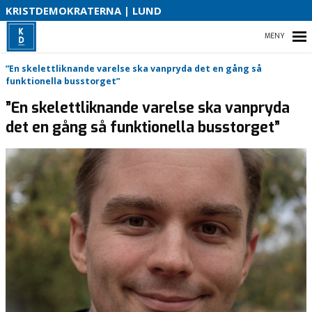
S
KRISTDEMOKRATERNA | LUND
B
HEM
”En skelettliknande varelse ska vanpryda det en gång så
O
funktionella busstorget”
”En skelettliknande varelse ska vanpryda
det en gång så funktionella busstorget”
STARTSIDA
VÅR POLITIK I LUND
VÅR PARTIAVDELNING