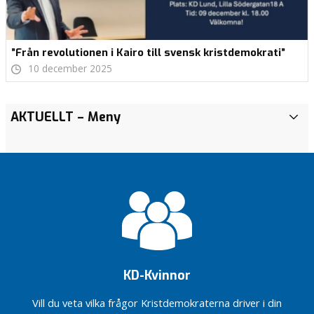
”Från revolutionen i Kairo till svensk kristdemokrati”
10 december 2025
Election
Kristdemokraterna
Kommunalt
AKTUELLT
– Meny
A
programme
i Lunds
handlingsprogram
K
valprogram 2026
Vallista
T
TRÄFFPUNKT
KD
U
LIVSKVALITET
Lund
E
L
När
Kristdemokraterna
L
sitter i Regeringen
T
Återinför
Företagande
skolhälsovården
BYGG
i den svenska
KD-Kvinnor
EN
skolan.
TUNNEL
Vill du veta vilka frågor Kristdemokraterna driver i din
Det är dags
UNDER