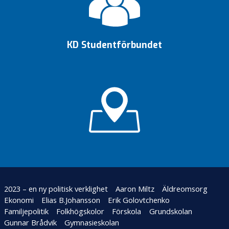
O
k
a
KD Studentförbundet
t
e
g
o
r
i
s
e
r
a
d
e
2023 – en ny politisk verklighet
Aaron Miltz
Äldreomsorg
V
Ekonomi
Elias B.Johansson
Erik Golovtchenko
A
Familjepolitik
Folkhögskolor
Förskola
Grundskolan
L
Gunnar Brådvik
Gymnasieskolan
2