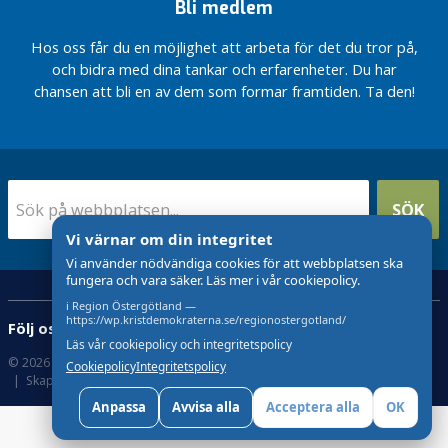
g
Bli medlem
o
r
Hos oss får du en möjlighet att arbeta för det du tror på,
2
och bidra med dina tankar och erfarenheter. Du har
0
chansen att bli en av dem som formar framtiden. Ta den!
2
2
SÖK
Vi värnar om din integritet
Vi använder nödvändiga cookies för att webbplatsen ska
fungera och vara säker. Läs mer i vår cookiepolicy.
i Region Östergötland —
https://wp.kristdemokraterna.se/regionostergotland/
Följ oss:
Läs vår cookiepolicy och integritetspolicy
© 2026 Kristdemokraterna
Om Cookies
Cookiepolicy
Integritetspolicy
Skapad med
av wasabiweb
Anpassa
Avvisa alla
Acceptera alla
OK