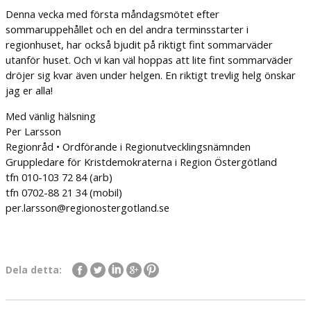
Denna vecka med första måndagsmötet efter
sommaruppehållet och en del andra terminsstarter i
regionhuset, har också bjudit på riktigt fint sommarväder
utanför huset. Och vi kan väl hoppas att lite fint sommarväder
dröjer sig kvar även under helgen. En riktigt trevlig helg önskar
jag er alla!
Med vänlig hälsning
Per Larsson
Regionråd • Ordförande i Regionutvecklingsnämnden
Gruppledare för Kristdemokraterna i Region Östergötland
tfn 010-103 72 84 (arb)
tfn 0702-88 21 34 (mobil)
per.larsson@regionostergotland.se
Dela detta: