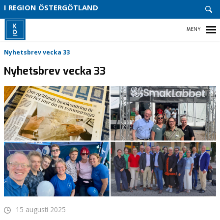
START
I REGION ÖSTERGÖTLAND
KONT
OSS
BLI
HEM
Nyhetsbrev vecka 33
MEDL
Nyhetsbrev vecka 33
VÅR POLITIK
VÅRA FÖRETRÄDARE
REGIONALT VALPROGRAM 2022-2026
15 augusti 2025