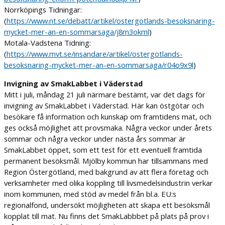
Norrköpings Tidningar:
(
https://www.nt.se/debatt/artikel/ostergotlands-besoksnaring-
mycket-mer-an-en-sommarsaga/j8m3okml
)
Motala-Vadstena Tidning:
(
https://www.mvt.se/insandare/artikel/ostergotlands-
besoksnaring-mycket-mer-an-en-sommarsaga/r04o9x9l
)
Invigning av SmakLabbet i Väderstad
Mitt i juli, måndag 21 juli närmare bestämt, var det dags för
invigning av SmakLabbet i Väderstad. Här kan östgötar och
besökare få information och kunskap om framtidens mat, och
ges också möjlighet att provsmaka. Några veckor under årets
sommar och några veckor under nästa års sommar är
SmakLabbet öppet, som ett test för ett eventuell framtida
permanent besöksmål. Mjölby kommun har tillsammans med
Region Östergötland, med bakgrund av att flera företag och
verksamheter med olika koppling till livsmedelsindustrin verkar
inom kommunen, med stöd av medel från bl.a. EU:s
regionalfond, undersökt möjligheten att skapa ett besöksmål
kopplat till mat. Nu finns det SmakLabbbet på plats på prov i