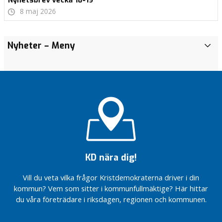
Nyhetsbrev vecka 18-19
8 maj 2026
TACK
Nyheter
– Meny
N
till
y
dig
h
som
e
röstat
t
KD
e
Redo för en
r
bättre
kollektivtrafik
Nyhetsbrev
vecka 25
Rädda liv med
ambulanshelikopter
Nyhetsbrev
KD nära dig!
vecka 24
Nyhetsbrev
Vill du veta vilka frågor Kristdemokraterna driver i din
vecka 23
kommun? Vem som sitter i kommunfullmäktige? Här hittar
Nyhetsbrev
du våra företrädare i riksdagen, regionen och kommunen.
vecka 22
Nyhetsbrev