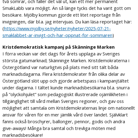
två somrar, och faller det väl ut, kan ett mer permanent
SmakLabb vara möjligt. Än så länge tycks det ha varit gott om
besökare. Mjölby kommun gjorde ett litet reportage från
invigningen, där bl.a. jag intervjuas. Du kan läsa reportaget här:
(
https://www.mjolby.se/nyheter/nyheter/2025-07-21-
smaklabbet-ar-invigt-och-har-oppnat-for-sommaren
)
Kristdemokratisk kampanj på Skänninge Marken
I förra veckan var det dags för årets upplaga av Sveriges
största gatumarknad; Skänninge Marken. Kristdemokraterna i
Östergötland var naturligtvis på plats med sitt tält båda
marknadsdagarna. Flera kristdemokrater från olika delar av
Östergötland slöt upp och gjorde arbetspass i kampanjtältet
under dagarna. I tältet kunde marknadsbesökarna bl.a. snurra
på ”olyckohjulet” som pedagogiskt illustrerade ojämlikheten i
tillgänglighet till vård mellan Sveriges regioner, och gav oss
möjlighet att samtala om Kristdemokraternas linje om nationellt
ansvar för våren för en mer jämlik vård över landet. Självklart
fanns också broschyrer, ballonger, pennor, godis och andra
give-aways! Många bra samtal och trevliga möten med
marknadsbesökare!