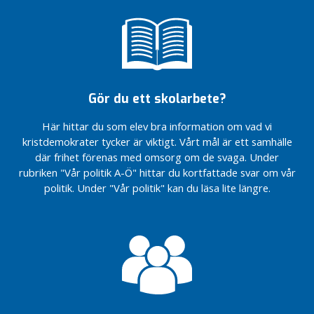
vecka 20-
21
Nyhetsbrev
vecka 18-19
Nyhetsbrev
vecka 17
Gör du ett skolarbete?
Nyhetsbrev
Här hittar du som elev bra information om vad vi
vecka 16
kristdemokrater tycker är viktigt. Vårt mål är ett samhälle
Nyhetsbrev
där frihet förenas med omsorg om de svaga. Under
vecka 14-15
rubriken "Vår politik A-Ö" hittar du kortfattade svar om vår
Nyhetsbrev
politik. Under "Vår politik" kan du läsa lite längre.
vecka 13
V
a
l
f
r
å