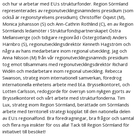
och hur vi arbetar med EU:s strukturfonder. Region Sörmland
representerades av regionutvecklingsnämndens presidium (som
också är regionstyrelsens presidium); Christoffer Öqvist (M),
Monica Johansson (S) och Ann-Cathrin Rothlind (C), en av Region
Sörmlands ledamöter i Strukturfondspartnerskapet Östra
Mellansverige (och tidigare regionråd i Östergötland) Anders
Härnbro (S), regionutvecklingsdirektör Kenneth Hagström och
några av hans medarbetare inom regional utveckling. Jag och
Anna Nilsson (M) från vår regionutvecklingsnämnds presidium
tog emot tillsammans med regionutvecklingsdirektör Richard
Widén och medarbetare inom regional utveckling. Rebecca
Swanson, strateg inom internationell samverkan, föredrog
internationella enhetens arbete med bl.a. Brysselkontoret, och
Lotten Carlsson, redogjorde för översyn som nyligen gjorts av
Brysselkontoret och vårt arbete med strukturfonderna. Tim
Lux, strateg inom Region Sörmland, berättade om Sörmlands
arbete med territoriell strategi kopplat till den nationella delen
av EU:s regionalfond. Bra föredragningar, bra frågor och samtal
och flera nya insikter för oss alla! Tack till Region Sörmland för
initiativet till besöket!