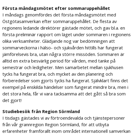
Första måndagsmötet efter sommaruppehållet
I måndags genomfördes det första måndagsmötet med
Östgötasamverkan efter sommaruppehållet. De flesta av
regionens ledande direktörer gästade mötet, och gav bl.a. en
första preliminär rapport om läget under sommaren i regionens
olika verksamheter. Glädjande nog var bedömningen att
sommarveckorna i hälso- och sjukvården hittills har fungerat
jämförelsevis bra, utan några större missöden. Sommaren är
alltid en extra besvärlig period för vården, med tanke på
semestrar och ledigheter. Men samarbetet mellan sjukhusen
tycks ha fungerat bra, och mycket av den planering och
förberedelser som gjorts tycks ha fungerat. Självklart finns det
exempel på enskilda händelser som fungerat mindre bra, men i
det stora hela, får vi vara tacksamma att det gått så bra som
det gjort!
Studiebesök från Region Sörmland
I tisdags gästades vi av förtroendevalda och tjänstepersoner
från vår grannregion Region Sörmland, för att utbyta
erfarenheter framförallt inom området internationell samverkan