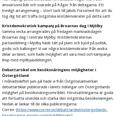
ansvarsområde och svarade på frågor från deltagarna. Ett
trevligt arrangemang – stort tack till Jakob Forssmed för att du
tog dig tid att träffa östgötska kristdemokrater på detta sätt!
Kristdemokratisk kampanj på Broarnas dag i Mjölby
Samma vecka arrangerades på fredagen marknadsdagen
Broarnas dag i centrala Mjölby. Kristdemokraternas
partiavdelning i Mjölby hade tält på plats och bjöd på politik,
godis och ballonger! Vi var några kristdemokrater från andra
delar av länet, som hade möjlighet att vara med och kampanja
ihop med mjölbyavdelningen.
Debattartikel om besöksnäringens möjligheter i
Östergötland
I månadsskiftet juni-juli hade vi från Östgötasamverkan
debattartiklar publicerade i länets tidningar om Östergötlands
möjlighet på besöksnäringsområdet. Förutsättningarna är goda
att fortsätta utveckla och stärka den östgötska besöksnäringen.
Nedan är länkar till de olika publiceringarna:
Corren: (
https://www.corren.se/debatt/artikel/ostergotlands-
besoksnaring-enorm-potential/l68xp4vr
)