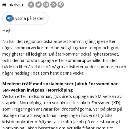
skriv ut
🔊
Lyssna på texten
Hej!
Nu har det regionpolitiska arbetet kommit igång igen efter
några sommarveckor med betydligt lugnare tempo och goda
möjligheter till ledighet. Då återkommer också nyhetsbrevet,
och i denna första upplaga efter sommaruppehållet blir det
både en liten återblick på några aktiviteter under sommaren och
några nedslag i det som hänt denna vecka!
Medlemsträff med socialminister Jakob Forssmed när
SM-veckan invigdes i Norrköping
Veckan efter midsommar, gick årets upplaga av SM-veckan av
stapeln i Norrköping, och socialminister Jakob Forssmed (KD),
som i regeringen ansvarar för idrottsfrågorna, var på plats på
tisdagen för att inviga. Innan invigningen fick vi östgötska
kristdemokrater möjlighet att träffa Jakob på en restaurang i
Norrköping. Jakob berättade om aktuella frågor inom sitt