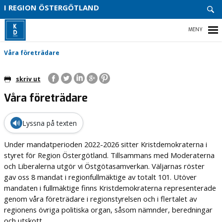
START
I REGION ÖSTERGÖTLAND
KONT
OSS
BLI
HEM
Våra företrädare
MEDL
skriv ut
Våra företrädare
VÅR POLITIK
VÅRA FÖRETRÄDARE
🔊
Lyssna på texten
REGIONALT VALPROGRAM 2022-2026
Under mandatperioden 2022-2026 sitter Kristdemokraterna i
styret för Region Östergötland. Tillsammans med Moderaterna
och Liberalerna utgör vi Östgötasamverkan. Väljarnas röster
gav oss 8 mandat i regionfullmäktige av totalt 101. Utöver
mandaten i fullmäktige finns Kristdemokraterna representerade
genom våra företrädare i regionstyrelsen och i flertalet av
regionens övriga politiska organ, såsom nämnder, beredningar
och utskott.