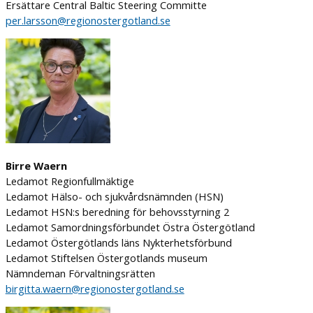
Ersättare Central Baltic Steering Committe
per.larsson@regionostergotland.se
Birre Waern
Ledamot Regionfullmäktige
Ledamot Hälso- och sjukvårdsnämnden (HSN)
Ledamot HSN:s beredning för behovsstyrning 2
Ledamot Samordningsförbundet Östra Östergötland
Ledamot Östergötlands läns Nykterhetsförbund
Ledamot Stiftelsen Östergotlands museum
Nämndeman Förvaltningsrätten
birgitta.waern@regionostergotland.se