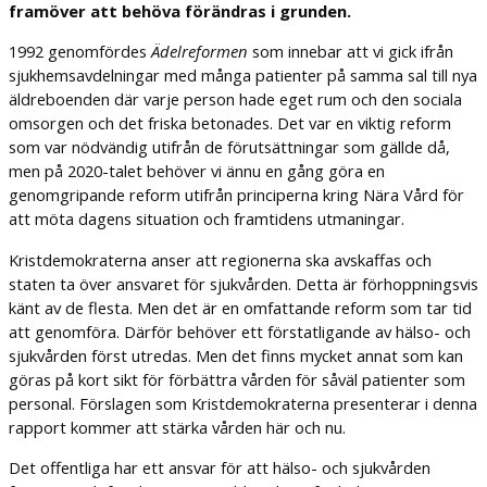
framöver att behöva förändras i grunden.
1992 genomfördes
Ädelreformen
som innebar att vi gick ifrån
sjukhemsavdelningar med många patienter på samma sal till nya
äldreboenden där varje person hade eget rum och den sociala
omsorgen och det friska betonades. Det var en viktig reform
som var nödvändig utifrån de förutsättningar som gällde då,
men på 2020-talet behöver vi ännu en gång göra en
genomgripande reform utifrån principerna kring Nära Vård för
att möta dagens situation och framtidens utmaningar.
Kristdemokraterna anser att regionerna ska avskaffas och
staten ta över ansvaret för sjukvården. Detta är förhoppningsvis
känt av de flesta. Men det är en omfattande reform som tar tid
att genomföra. Därför behöver ett förstatligande av hälso- och
sjukvården först utredas. Men det finns mycket annat som kan
göras på kort sikt för förbättra vården för såväl patienter som
personal. Förslagen som Kristdemokraterna presenterar i denna
rapport kommer att stärka vården här och nu.
Det offentliga har ett ansvar för att hälso- och sjukvården