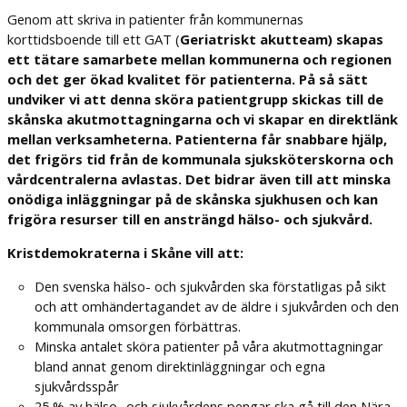
Genom att skriva in patienter från kommunernas
korttidsboende till ett GAT (
Geriatriskt akutteam) skapas
ett tätare samarbete mellan kommunerna och regionen
och det ger ökad kvalitet för patienterna. På så sätt
undviker vi att denna sköra patientgrupp skickas till de
skånska akutmottagningarna och vi skapar en direktlänk
mellan verksamheterna. Patienterna får snabbare hjälp,
det frigörs tid från de kommunala sjuksköterskorna och
vårdcentralerna avlastas. Det bidrar även till att minska
onödiga inläggningar på de skånska sjukhusen och kan
frigöra resurser till en ansträngd hälso- och sjukvård.
Kristdemokraterna i Skåne vill att:
Den svenska hälso- och sjukvården ska förstatligas på sikt
och att omhändertagandet av de äldre i sjukvården och den
kommunala omsorgen förbättras.
Minska antalet sköra patienter på våra akutmottagningar
bland annat genom direktinläggningar och egna
sjukvårdsspår
25 % av hälso- och sjukvårdens pengar ska gå till den Nära