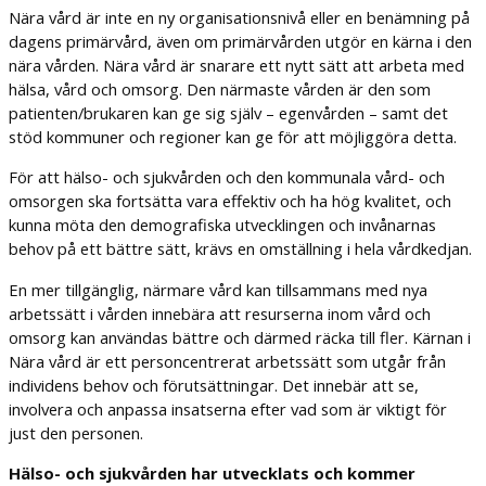
Nära vård är inte en ny organisationsnivå eller en benämning på
dagens primärvård, även om primärvården utgör en kärna i den
nära vården. Nära vård är snarare ett nytt sätt att arbeta med
hälsa, vård och omsorg. Den närmaste vården är den som
patienten/brukaren kan ge sig själv – egenvården – samt det
stöd kommuner och regioner kan ge för att möjliggöra detta.
För att hälso- och sjukvården och den kommunala vård- och
omsorgen ska fortsätta vara effektiv och ha hög kvalitet, och
kunna möta den demografiska utvecklingen och invånarnas
behov på ett bättre sätt, krävs en omställning i hela vårdkedjan.
En mer tillgänglig, närmare vård kan tillsammans med nya
arbetssätt i vården innebära att resurserna inom vård och
omsorg kan användas bättre och därmed räcka till fler. Kärnan i
Nära vård är ett personcentrerat arbetssätt som utgår från
individens behov och förutsättningar. Det innebär att se,
involvera och anpassa insatserna efter vad som är viktigt för
just den personen.
Hälso- och sjukvården har utvecklats och kommer