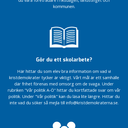
r
kommunen.
i
k
t
e
t
Kristdemokraterna
prioriterar äldres
agenda i Skåne
Gör du ett skolarbete?
Inför särskilda
ungdomsdomstolar
Här hittar du som elev bra information om vad vi
kristdemokrater tycker är viktigt. Vårt mål är ett samhälle
Bygg en
där frihet förenas med omsorg om de svaga. Under
fast HH-
förbindelse
rubriken "Vår politik A-Ö" hittar du kortfattade svar om vår
politik. Under "Vår politik" kan du läsa lite längre. Hittar du
inte vad du söker så mejla till info@kristdemokraterna.se.