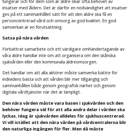
fungerar och för dem som är äldre ökar ofta behovet av
insatser med åldern. Det är därför en nödvändighet att insatser
ges på ett sammanhållet sätt för att den äldre ska få en
personcentrerad vård och omsorg av god kvalitet. En god
samverkan är en förutsättning.
Satsa på nära vården
Förbättrat samarbete och ett värdigare omhändertagande av
våra äldre handlar inte om att organisera om den skånska
sjukvården eller den kommunala äldreomsorgen.
Det handlar om att alla aktörer måste samverka bättre för
individens bästa och att vården blir mer tillgänglig och
sammanhållen både genom geografisk närhet och genom
digitala vårdtjänster när det är lämpligt.
Den nära vården måste vara basen i sjukvården och den
behöver fungera väl för att alla andra delar i vården ska
lyckas. Idag är sjukvården alldeles för sjukhuscentrerad.
Vi vill istället att den nära vården på vårdcentralerna blir
den naturliga ingången för fler. Men då måste