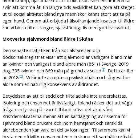
av kärlkramp, hjärtinfarkt och stroke ökar. Men ensamheten är
svår att komma åt. En längre tids avskildhet kan göra att steget
ut till social aktivitet bland nya människor känns stort att ta på
egen hand. Genom att erbjuda hälsofrämjande insatser till äldre
kan vi bidra till ett längre, självständigt liv med god livskvalitet.
Motverka självmord bland äldre i Skåne
Den senaste statistiken från Socialstyrelsen och
dödsorsaksregistret visar att självmord är vanligare bland män
än kvinnor och vanligast bland äldre män (85+) i Sverige. 2019
[1]
dog 395 kvinnor och 869 män på grund av suicid
. Detta är fler
[2]
än 2018
.
Vi får inte acceptera psykisk ohälsa och ångest hos
äldre som en naturlig konsekvens av åldrandet.
Betydelsen av att bli sedd och tilltalad ska inte underskattas.
Isolering och ensamhet är livsfarligt. Ibland räcker det att våga
fråga och lyssna på svaret. Ibland krävs det akut vård.
Kristdemokraterna menar att en kartläggning av riskerna för
självmord bland brukare och inom hemtjänst och särskilda
äldreboenden kan vara en del av lösningen. Tillsammans kan vi
bryta den ofrivilliga ensamheten och skapa ett samhälle präglat