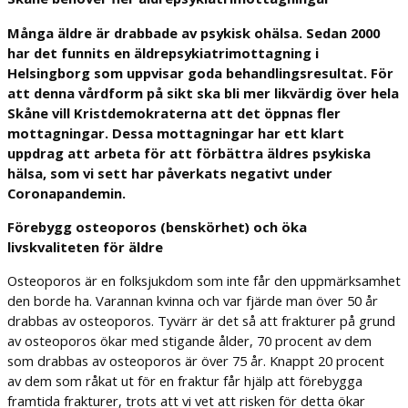
Många äldre är drabbade av psykisk ohälsa. Sedan 2000
har det funnits en äldrepsykiatrimottagning i
Helsingborg som uppvisar goda behandlingsresultat. För
att denna vårdform på sikt ska bli mer likvärdig över hela
Skåne vill Kristdemokraterna att det öppnas fler
mottagningar. Dessa mottagningar har ett klart
uppdrag att arbeta för att förbättra äldres psykiska
hälsa, som vi sett har påverkats negativt under
Coronapandemin.
Förebygg osteoporos (benskörhet) och öka
livskvaliteten för äldre
Osteoporos är en folksjukdom som inte får den uppmärksamhet
den borde ha. Varannan kvinna och var fjärde man över 50 år
drabbas av osteoporos. Tyvärr är det så att frakturer på grund
av osteoporos ökar med stigande ålder, 70 procent av dem
som drabbas av osteoporos är över 75 år. Knappt 20 procent
av dem som råkat ut för en fraktur får hjälp att förebygga
framtida frakturer, trots att vi vet att risken för detta ökar