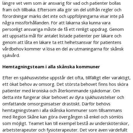
längre vet vem som är ansvarig för vad och patienter bollas
fram och tillbaka. Eftersom alla gör sin del utifrån regler och
förordningar märks det inte och uppföljningarna visar inte på
några missförhållanden. För att läkarna ska kunna vara
personligt ansvariga måste de få ett rimligt uppdrag. Genom
att uppsatta mål för antalet listade patienter per läkare och
genom att låta en läkare ta ett helhetsansvar för patientens
vårdbehov kommer vi lösa en del av utmaningarna för skånsk
sjukvård.
Hemtagningsteam i alla skånska kommuner
Efter en sjukhusvistelse uppstår det ofta, tillfälligt eller varaktigt,
ett ökat behov av omsorg. Det största behovet finns hos sköra
patienter med kroniska och återkommande sjukdomar. Om
detta inte fungerar ökar behovet av dyra sjukhusvistelser och
omfattande omsorgsinsatser drastiskt. Därför behövs
hemtagningsteam i alla skånska kommuner som tillsammans
med Region Skåne kan göra övergången så enkel och sömlös
som möjligt. Teamet kan till exempel bestå av undersköterskor,
arbetsterapeuter och fysioterapeuter. Det vore även värdefullt