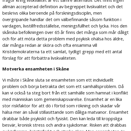
frågor kring livskvalitet är ett sämre alternativ. Det finns ingen
allmän accepterad definition av begreppet livskvalitet och det
beskrivs olika beroende på forskningsdisciplin, men
övergripande handlar det om välbefinnande såsom funktion i
vardagen, livstillfredsställelse, meningsfullhet och lycka. Hos den
skånska befolkningen över 65 år finns det många som mår dåligt
och för att möta detta problem med psykisk ohälsa hos äldre,
där många redan är sköra och ofta ensamma vill
Kristdemokraterna ta ett samlat, tydligt grepp med ett antal
förslag för att förbättra livskvaliteten.
Motverka ensamheten i Skåne
Vi måste i Skåne sluta se ensamheten som ett individuellt
problem och börja betrakta det som ett samhällsproblem. Då
kan vi också ta steg bort från ett samhälle som hamnat i konflikt
med människan som gemenskapsvarelse. Ensamhet är en lika
stor riskfaktor för att dö i förtid som rökning och skadar vår
hälsa mer än såväl stillasittande som dåliga matvanor. Ensamhet
drabbar både psykiskt och fysiskt. Den kan leda till kroppsliga
besvär, kronisk stress och andra sjukdomar. Risken att drabbas