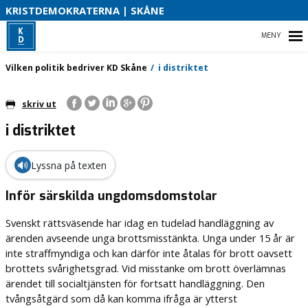
S
KRISTDEMOKRATERNA | SKÅNE
B
HEM
Vilken politik bedriver KD Skåne
i distriktet
O
skriv ut
i distriktet
VILKEN POLITIK BEDRIVER KD SKÅNE
KD SKÅNES FÖRTROENDEVALDA
🔊
Lyssna på texten
NYHETSBREV
Inför särskilda ungdomsdomstolar
Svenskt rättsväsende har idag en tudelad handläggning av
ärenden avseende unga brottsmisstänkta. Unga under 15 år är
inte straffmyndiga och kan därför inte åtalas för brott oavsett
brottets svårighetsgrad. Vid misstanke om brott överlämnas
ärendet till socialtjänsten för fortsatt handläggning. Den
tvångsåtgärd som då kan komma ifråga är ytterst