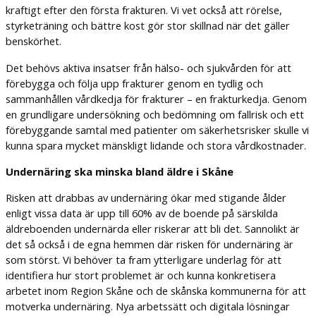
kraftigt efter den första frakturen. Vi vet också att rörelse,
styrketräning och bättre kost gör stor skillnad när det gäller
benskörhet.
Det behövs aktiva insatser från hälso- och sjukvården för att
förebygga och följa upp frakturer genom en tydlig och
sammanhållen vårdkedja för frakturer – en frakturkedja. Genom
en grundligare undersökning och bedömning om fallrisk och ett
förebyggande samtal med patienter om säkerhetsrisker skulle vi
kunna spara mycket mänskligt lidande och stora vårdkostnader.
Undernäring ska minska bland äldre i Skåne
Risken att drabbas av undernäring ökar med stigande ålder
enligt vissa data är upp till 60% av de boende på särskilda
äldreboenden undernärda eller riskerar att bli det. Sannolikt är
det så också i de egna hemmen där risken för undernäring är
som störst. Vi behöver ta fram ytterligare underlag för att
identifiera hur stort problemet är och kunna konkretisera
arbetet inom Region Skåne och de skånska kommunerna för att
motverka undernäring. Nya arbetssätt och digitala lösningar