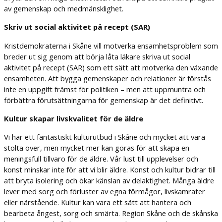
av gemenskap och medmänsklighet.
Skriv ut social aktivitet på recept (SAR)
Kristdemokraterna i Skåne vill motverka ensamhetsproblem som
breder ut sig genom att börja låta läkare skriva ut social
aktivitet på recept (SAR) som ett sätt att motverka den växande
ensamheten. Att bygga gemenskaper och relationer är förstås
inte en uppgift främst för politiken – men att uppmuntra och
förbättra förutsättningarna för gemenskap är det definitivt.
Kultur skapar livskvalitet för de äldre
Vi har ett fantastiskt kulturutbud i Skåne och mycket att vara
stolta över, men mycket mer kan göras för att skapa en
meningsfull tillvaro för de äldre. Vår lust till upplevelser och
konst minskar inte för att vi blir äldre. Konst och kultur bidrar till
att bryta isolering och ökar känslan av delaktighet. Många äldre
lever med sorg och förluster av egna förmågor, livskamrater
eller närstående. Kultur kan vara ett sätt att hantera och
bearbeta ångest, sorg och smärta. Region Skåne och de skånska