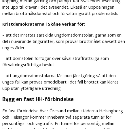
koppling mellan gärning och påföljd. Rättsväsendet lever idag
inte upp till kraven i det avseendet. Likaså är uppdelningen
mellan brottmålsdomstol och förvaltningsrätt problematisk.
Kristdemokraterna i Skåne verkar för:
– att det inrättas särskilda ungdomsdomstolar, gärna som en
del i nuvarande tingsrätter, som prövar brottmålet oavsett den
unges ålder
– att domstolen förfogar över såväl straffrättsliga som
förvaltningsrättsliga beslut.
– att ungdomsdomstolarna får jourtjänstgöring så att den
unges fall kan prövas omedelbart i det fall brottet kan klaras
upp utan ytterligare utredning.
Bygg en fast HH-förbindelse
En fast förbindelse över Öresund mellan städerna Helsingborg
och Helsingör kommer innebära två separata tunnlar för
persontågs- och vägtrafik. En tunnel för persontåg mellan