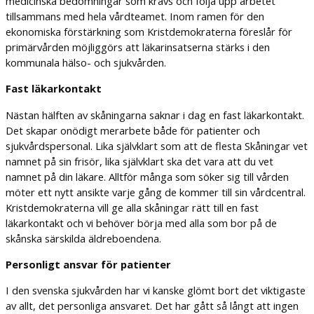
medicinska bedömningar som krävs och följa upp arbetet
tillsammans med hela vårdteamet. Inom ramen för den
ekonomiska förstärkning som Kristdemokraterna föreslår för
primärvården möjliggörs att läkarinsatserna stärks i den
kommunala hälso- och sjukvården.
Fast läkarkontakt
Nästan hälften av skåningarna saknar i dag en fast läkarkontakt.
Det skapar onödigt merarbete både för patienter och
sjukvårdspersonal. Lika självklart som att de flesta Skåningar vet
namnet på sin frisör, lika självklart ska det vara att du vet
namnet på din läkare. Alltför många som söker sig till vården
möter ett nytt ansikte varje gång de kommer till sin vårdcentral.
Kristdemokraterna vill ge alla skåningar rätt till en fast
läkarkontakt och vi behöver börja med alla som bor på de
skånska särskilda äldreboendena.
Personligt ansvar för patienter
I den svenska sjukvården har vi kanske glömt bort det viktigaste
av allt, det personliga ansvaret. Det har gått så långt att ingen