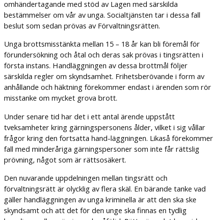
omhändertagande med stöd av Lagen med särskilda
bestämmelser om vår av unga. Socialtjänsten tar i dessa fall
beslut som sedan prövas av Förvaltningsrätten.
Unga brottsmisstänkta mellan 15 – 18 år kan bli föremål för
förundersökning och åtal och deras sak prövas i tingsrätten i
första instans. Handläggningen av dessa brottmål följer
särskilda regler om skyndsamhet. Frihetsberövande i form av
anhållande och häktning förekommer endast i ärenden som rör
misstanke om mycket grova brott.
Under senare tid har det i ett antal ärende uppstått
tveksamheter kring gärningspersonens ålder, vilket i sig vållar
frågor kring den fortsatta hand-läggningen. Likaså förekommer
fall med minderåriga gärningspersoner som inte får rättslig
prövning, något som är rättsosäkert.
Den nuvarande uppdelningen mellan tingsrätt och
förvaltningsrätt är olycklig av flera skäl. En bärande tanke vad
gäller handläggningen av unga kriminella är att den ska ske
skyndsamt och att det för den unge ska finnas en tydlig