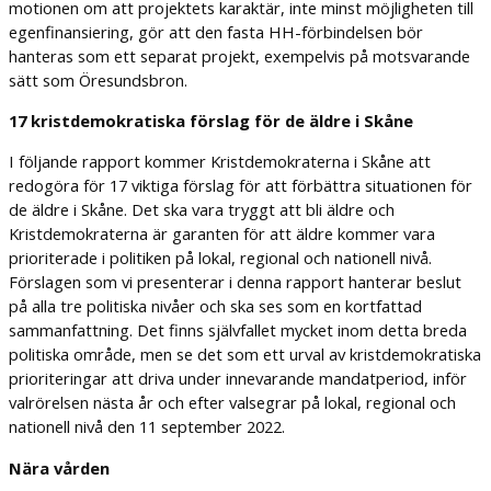
motionen om att projektets karaktär, inte minst möjligheten till
egenfinansiering, gör att den fasta HH-förbindelsen bör
hanteras som ett separat projekt, exempelvis på motsvarande
sätt som Öresundsbron.
17 kristdemokratiska förslag för de äldre i Skåne
I följande rapport kommer Kristdemokraterna i Skåne att
redogöra för 17 viktiga förslag för att förbättra situationen för
de äldre i Skåne. Det ska vara tryggt att bli äldre och
Kristdemokraterna är garanten för att äldre kommer vara
prioriterade i politiken på lokal, regional och nationell nivå.
Förslagen som vi presenterar i denna rapport hanterar beslut
på alla tre politiska nivåer och ska ses som en kortfattad
sammanfattning. Det finns självfallet mycket inom detta breda
politiska område, men se det som ett urval av kristdemokratiska
prioriteringar att driva under innevarande mandatperiod, inför
valrörelsen nästa år och efter valsegrar på lokal, regional och
nationell nivå den 11 september 2022.
Nära vården