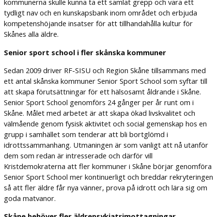
kommunerna skulle kunna ta ett samlat grepp och vara ett
tydligt nav och en kunskapsbank inom området och erbjuda
kompetenshöjande insatser för att tillhandahålla kultur för
Skånes alla äldre.
Senior sport school i fler skånska kommuner
Sedan 2009 driver RF-SISU och Region Skåne tillsammans med
ett antal skånska kommuner Senior Sport School som syftar till
att skapa förutsättningar för ett hälsosamt åldrande i Skåne.
Senior Sport School genomförs 24 gånger per år runt om i
Skåne. Målet med arbetet är att skapa ökad livskvalitet och
välmående genom fysisk aktivitet och social gemenskap hos en
grupp i samhället som tenderar att bli bortglömd i
idrottssammanhang. Utmaningen är som vanligt att nå utanför
dem som redan är intresserade och därför vill
Kristdemokraterna att fler kommuner i Skåne börjar genomföra
Senior Sport School mer kontinuerligt och breddar rekryteringen
så att fler äldre får nya vänner, prova på idrott och lära sig om
goda matvanor.
Skåne behöver fler
äldrepsykiatrimottagningar