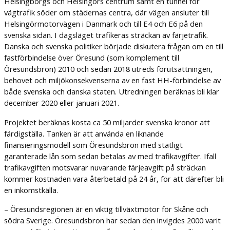
Helsingborgs och Helsingörs centrum samt en tunnel för
vägtrafik söder om städernas centra, där vägen ansluter till
Helsingörmotorvägen i Danmark och till E4 och E6 på den
svenska sidan. I dagsläget trafikeras sträckan av färjetrafik.
Danska och svenska politiker började diskutera frågan om en till
fastförbindelse över Öresund (som komplement till
Öresundsbron) 2010 och sedan 2018 utreds förutsättningen,
behovet och miljökonsekvenserna av en fast HH-förbindelse av
både svenska och danska staten. Utredningen beräknas bli klar
december 2020 eller januari 2021.
Projektet beräknas kosta ca 50 miljarder svenska kronor att
färdigställa. Tanken är att använda en liknande
finansieringsmodell som Öresundsbron med statligt
garanterade lån som sedan betalas av med trafikavgifter. Ifall
trafikavgiften motsvarar nuvarande färjeavgift på sträckan
kommer kostnaden vara återbetald på 24 år, för att därefter bli
en inkomstkälla.
– Öresundsregionen är en viktig tillväxtmotor för Skåne och
södra Sverige. Öresundsbron har sedan den invigdes 2000 varit