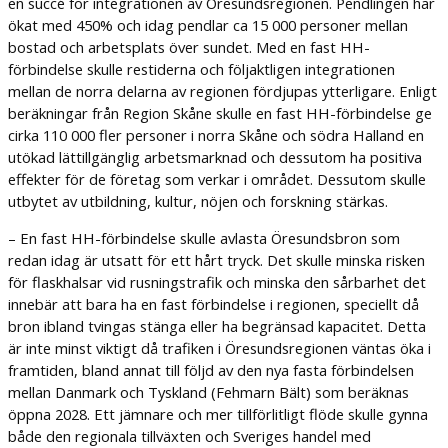
en succé för integrationen av Öresundsregionen. Pendlingen har
ökat med 450% och idag pendlar ca 15 000 personer mellan
bostad och arbetsplats över sundet. Med en fast HH-
förbindelse skulle restiderna och följaktligen integrationen
mellan de norra delarna av regionen fördjupas ytterligare. Enligt
beräkningar från Region Skåne skulle en fast HH-förbindelse ge
cirka 110 000 fler personer i norra Skåne och södra Halland en
utökad lättillgänglig arbetsmarknad och dessutom ha positiva
effekter för de företag som verkar i området. Dessutom skulle
utbytet av utbildning, kultur, nöjen och forskning stärkas.
– En fast HH-förbindelse skulle avlasta Öresundsbron som
redan idag är utsatt för ett hårt tryck. Det skulle minska risken
för flaskhalsar vid rusningstrafik och minska den sårbarhet det
innebär att bara ha en fast förbindelse i regionen, speciellt då
bron ibland tvingas stänga eller ha begränsad kapacitet. Detta
är inte minst viktigt då trafiken i Öresundsregionen väntas öka i
framtiden, bland annat till följd av den nya fasta förbindelsen
mellan Danmark och Tyskland (Fehmarn Bält) som beräknas
öppna 2028. Ett jämnare och mer tillförlitligt flöde skulle gynna
både den regionala tillväxten och Sveriges handel med