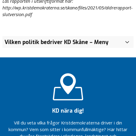
Läs rapporten i utskriftsformat här:
http://wp.kristdemokraterna.se/skane/files/2021/05/äldrerapport-
slutversion.pdf
Vilken politik bedriver KD Skåne
– Meny
i
r
e
g
i
o
n
e
n
i
KD nära dig!
d
i
Vill du veta vilka frågor Kristdemokraterna driver i din
s
kommun? Vem som sitter i kommunfullmäktige? Här hittar
t
du våra företrädare i riksdagen, landstinget och