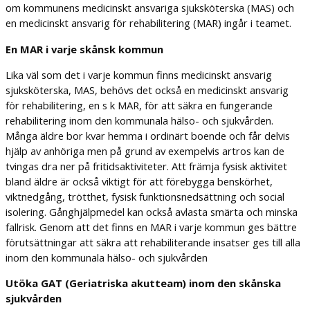
om kommunens medicinskt ansvariga sjuksköterska (MAS) och
en medicinskt ansvarig för rehabilitering (MAR) ingår i teamet.
En MAR i varje skånsk kommun
Lika väl som det i varje kommun finns medicinskt ansvarig
sjuksköterska, MAS, behövs det också en medicinskt ansvarig
för rehabilitering, en s k MAR, för att säkra en fungerande
rehabilitering inom den kommunala hälso- och sjukvården.
Många äldre bor kvar hemma i ordinärt boende och får delvis
hjälp av anhöriga men på grund av exempelvis artros kan de
tvingas dra ner på fritidsaktiviteter. Att främja fysisk aktivitet
bland äldre är också viktigt för att förebygga benskörhet,
viktnedgång, trötthet, fysisk funktionsnedsättning och social
isolering. Gånghjälpmedel kan också avlasta smärta och minska
fallrisk. Genom att det finns en MAR i varje kommun ges bättre
förutsättningar att säkra att rehabiliterande insatser ges till alla
inom den kommunala hälso- och sjukvården
Utöka GAT (
Geriatriska akutteam
) inom den skånska
sjukvården