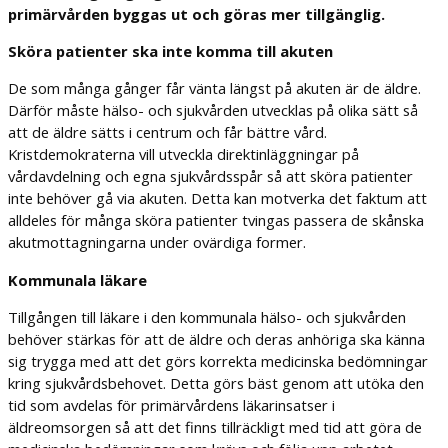
primärvården byggas ut och göras mer tillgänglig.
Sköra patienter ska inte komma till akuten
De som många gånger får vänta längst på akuten är de äldre.
Därför måste hälso- och sjukvården utvecklas på olika sätt så
att de äldre sätts i centrum och får bättre vård.
Kristdemokraterna vill utveckla direktinläggningar på
vårdavdelning och egna sjukvårdsspår så att sköra patienter
inte behöver gå via akuten. Detta kan motverka det faktum att
alldeles för många sköra patienter tvingas passera de skånska
akutmottagningarna under ovärdiga former.
Kommunala läkare
Tillgången till läkare i den kommunala hälso- och sjukvården
behöver stärkas för att de äldre och deras anhöriga ska känna
sig trygga med att det görs korrekta medicinska bedömningar
kring sjukvårdsbehovet. Detta görs bäst genom att utöka den
tid som avdelas för primärvårdens läkarinsatser i
äldreomsorgen så att det finns tillräckligt med tid att göra de