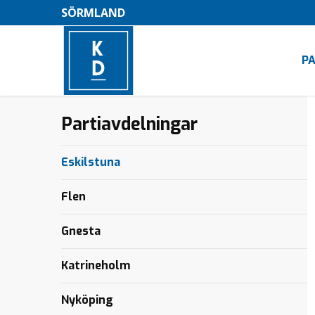
SÖRMLAND
P
Partiavdelningar
–
M
Eskilstuna
e
n
Flen
y
Gnesta
Katrineholm
Nyköping