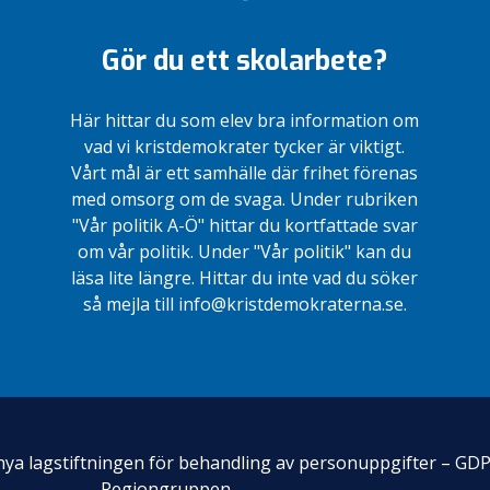
Gör du ett skolarbete?
Här hittar du som elev bra information om
vad vi kristdemokrater tycker är viktigt.
Vårt mål är ett samhälle där frihet förenas
med omsorg om de svaga. Under rubriken
"Vår politik A-Ö" hittar du kortfattade svar
om vår politik. Under "Vår politik" kan du
läsa lite längre. Hittar du inte vad du söker
så mejla till info@kristdemokraterna.se.
n nya lagstiftningen för behandling av personuppgifter – GD
Regiongruppen