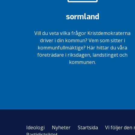
sormland
Vill du veta vilka frågor Kristdemokraterna
driver i din kommun? Vem som sitter i
kommunfullmäktige? Här hittar du våra
företrädare i riksdagen, landstinget och
kommunen.
Ideologi
Nyheter
Startsida
Vi följer de
Partidistriktet