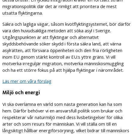
migrationspolitik där det är rimligt att prioritera de mest
utsatta flyktingarna.
Säkra och lagliga vägar, såsom kvotflyktingsystemet, bör därför
vara den huvudsakliga metoden att söka asyl i Sverige.
Utgångspunkten är att flyktingar och alternativt
skyddsbehövande söker skydd i första säkra land, att värna
asylrätten, att försvara öppenheten och den fria rörligheten
inom EU genom stärkt kontroll av EU:s yttre gräns. Vi vill
motverka irreguljär migration, motverka människosmuggling
och ha ett större fokus på att hjälpa flyktingar i närområdet.
Läs mer om våra förslag
Miljö och energi
Vi ska överlämna en värld som nästa generation kan ha som
hem. Därför behöver vi en ansvarsfull politik som brukar och
respekterar vår naturmiljö med dess livsbetingelser för olika
arter och som resurs för människan. Vi vill ställa om till en
långsiktigt hållbar energiförsörjning, vilket bidrar till människors