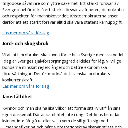
tillgodose såväl inre som yttre säkerhet. Ett starkt försvar av
Sverige innebär också ett starkt försvar av friheten, demokratin
och respekten för människovärdet. Kristdemokraterna anser
därför att ett starkt försvar alltid ska vara statens kärnuppgift.
Läs mer om våra förslag
Jord- och skogsbruk
Vi vill att jordbruket ska kunna förse hela Sverige med livsmedel.
Idag är Sveriges självförsörjningsgrad alldeles för låg. Vi vill ge
bönderna minskat regelkrångel och bättre ekonomiska
förutsättningar. Det ökar också det svenska jordbrukets
konkurrenskraft.
Läs mer om våra förslag
Jämställdhet
Kvinnor och män ska ha lika villkor att forma sitt liv utifrån sina
egna önskemål. Där är samhället inte i dag. Det finns hem där
kvinnor inte får gå ut eller välja vem de vill gifta sig med.
Utseendefixering och hårda prestationskrav skapar stress och