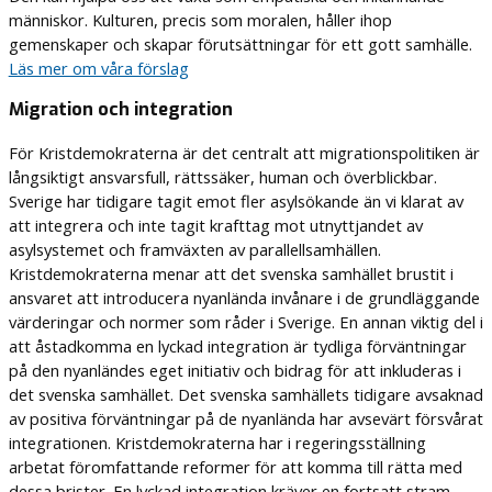
människor. Kulturen, precis som moralen, håller ihop
gemenskaper och skapar förutsättningar för ett gott samhälle.
Läs mer om våra förslag
Migration och integration
För Kristdemokraterna är det centralt att migrationspolitiken är
långsiktigt ansvarsfull, rättssäker, human och överblickbar.
Sverige har tidigare tagit emot fler asylsökande än vi klarat av
att integrera och inte tagit krafttag mot utnyttjandet av
asylsystemet och framväxten av parallellsamhällen.
Kristdemokraterna menar att det svenska samhället brustit i
ansvaret att introducera nyanlända invånare i de grundläggande
värderingar och normer som råder i Sverige. En annan viktig del i
att åstadkomma en lyckad integration är tydliga förväntningar
på den nyanländes eget initiativ och bidrag för att inkluderas i
det svenska samhället. Det svenska samhällets tidigare avsaknad
av positiva förväntningar på de nyanlända har avsevärt försvårat
integrationen. Kristdemokraterna har i regeringsställning
arbetat föromfattande reformer för att komma till rätta med
dessa brister. En lyckad integration kräver en fortsatt stram