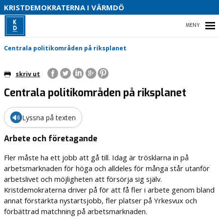
S
KRISTDEMOKRATERNA I VÄRMDÖ
HEM
Centrala politikområden på riksplanet
O
B
skriv ut
Centrala politikområden på riksplanet
VALET 2026
VÅRA FÖRTROENDEVALDA
🔊
Lyssna på texten
CENTRALA POLITIKOMRÅDEN PÅ RIKSPLANET
Arbete och företagande
Fler måste ha ett jobb att gå till. Idag är trösklarna in på
arbetsmarknaden för höga och alldeles för många står utanför
arbetslivet och möjligheten att försörja sig själv.
Kristdemokraterna driver på för att få fler i arbete genom bland
annat förstärkta nystartsjobb, fler platser på Yrkesvux och
förbättrad matchning på arbetsmarknaden.