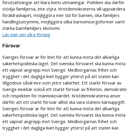
förutsättningar att klara livets utmaningar. Politiken ska därför
stödja familjerna, inte styra. Kristdemokraterna vill uppvärdera
föräldraskapet, möjliggöra mer tid för barnen, öka familjers
handlingsutrymme, möjliggöra olika barnomsorgsformer samt
stärka barnfamiljers ekonomi.
Läs mer om våra förslag
Försvar
Sveriges försvar är för litet för att kunna möta det allvarliga
säkerhetspolitiska läget. Det svenska försvaret ska kunna möta
ett väpnat angrepp mot Sverige. Medborgarnas frihet och
trygghet i det dagliga livet bygger ytterst på att staten kan
tillgodose såväl inre som yttre säkerhet. Ett starkt försvar av
Sverige innebär också ett starkt försvar av friheten, demokratin
och respekten för människovärdet. Kristdemokraterna anser
därför att ett starkt försvar alltid ska vara statens kärnuppgift.
Sveriges försvar är för litet för att kunna möta det allvarliga
säkerhetspolitiska läget. Det svenska försvaret ska kunna möta
ett väpnat angrepp mot Sverige. Medborgarnas frihet och
trygghet i det dagliga livet bygger ytterst på att staten kan