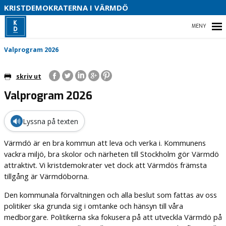
S
KRISTDEMOKRATERNA I VÄRMDÖ
HEM
Valprogram 2026
O
B
skriv ut
Valprogram 2026
VALET 2026
VÅRA FÖRTROENDEVALDA
🔊
Lyssna på texten
CENTRALA POLITIKOMRÅDEN PÅ RIKSPLANET
Värmdö är en bra kommun att leva och verka i. Kommunens
vackra miljö, bra skolor och närheten till Stockholm gör Värmdö
attraktivt. Vi kristdemokrater vet dock att Värmdös främsta
tillgång är Värmdöborna.
Den kommunala förvaltningen och alla beslut som fattas av oss
politiker ska grunda sig i omtanke och hänsyn till våra
medborgare. Politikerna ska fokusera på att utveckla Värmdö på