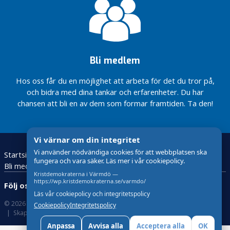
Bli medlem
Hos oss får du en möjlighet att arbeta för det du tror på,
och bidra med dina tankar och erfarenheter. Du har
chansen att bli en av dem som formar framtiden. Ta den!
Vi värnar om din integritet
Vi använder nödvändiga cookies för att webbplatsen ska
Startsida
Om Kristdemokraterna
Kontakta oss!
fungera och vara säker. Läs mer i vår cookiepolicy.
Bli medlem
Kristdemokraterna i Värmdö —
https://wp.kristdemokraterna.se/varmdo/
Följ oss:
Läs vår cookiepolicy och integritetspolicy
© 2026 Kristdemokraterna
Om Cookies
Cookiepolicy
Integritetspolicy
Skapad med
av wasabiweb
Anpassa
Avvisa alla
Acceptera alla
OK