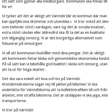
ett sätt som gynnar alla medborgare. Kommunen ska finnas till
för er!
Vi tycker att det är viktigt att Värmdö blir en kommun där man
kan uppfylla sina drömmar och utvecklas i. Vi tror också att den
som behöver stöd i vardagen, vare sig det är sociala insatser,
extra stöd i skolan eller äldrevård ska få ta del av en kvalitativ
och tillgänglig omsorg. Vi är det borgerliga alternativet som
fokuserar på omsorgen!
Vi vill att kommunen hushåller med dina pengar. Det är viktigt
att kommunen fattar kloka och genomtänkta ekonomiska beslut.
På så sätt kan vi bibehålla god kvalitet i skola och omsorg, utan
att ta ut för höga skatter.
Det ska vara enkelt att leva och bo på Värmdö.
Kristdemokraterna säger nej till jakten på bilismen. Vi ska
underlätta för Värmdöborna att ta kollektivtrafiken till och från
arbetet, inte straffa bilisterna. Det är utsläppen vi ska jaga, inte
transporterna.
Vi tror på Värmdö!