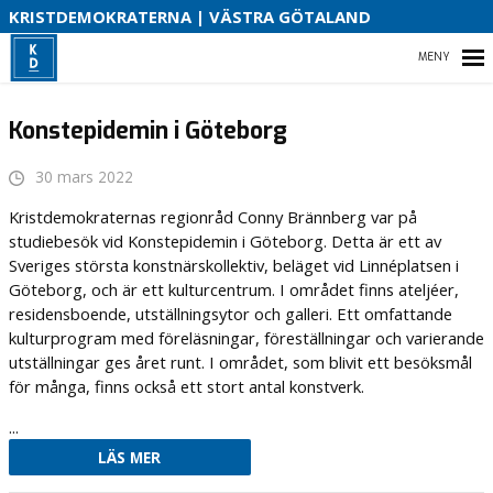
V
KRISTDEMOKRATERNA | VÄSTRA GÖTALAND
2
HEM
Konstepidemin i Göteborg
30 mars 2022
VAL 2026
Kristdemokraternas regionråd Conny Brännberg var på
studiebesök vid Konstepidemin i Göteborg. Detta är ett av
OM OSS
Sveriges största konstnärskollektiv, beläget vid Linnéplatsen i
Göteborg, och är ett kulturcentrum. I området finns ateljéer,
PRESSMEDDELANDEN
residensboende, utställningsytor och galleri. Ett omfattande
kulturprogram med föreläsningar, föreställningar och varierande
utställningar ges året runt. I området, som blivit ett besöksmål
för många, finns också ett stort antal konstverk.
...
LÄS MER