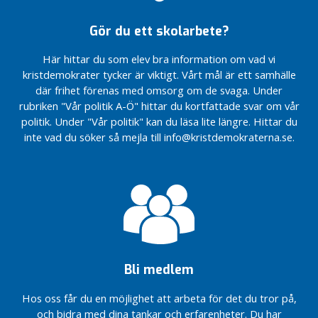
”Mariupol
”Mariupol
ä
är
är
Gör du ett skolarbete?
g
helvetet
helvetet
g
på
på
Här hittar du som elev bra information om vad vi
jorden”.
jorden”.
N
kristdemokrater tycker är viktigt. Vårt mål är ett samhälle
Äntligen har en
Äntligen har en
y
där frihet förenas med omsorg om de svaga. Under
majoritet i
majoritet i
h
rubriken "Vår politik A-Ö" hittar du kortfattade svar om vår
riksdagen ställt sig
riksdagen ställt sig
e
politik. Under "Vår politik" kan du läsa lite längre. Hittar du
bakom
bakom
t
inte vad du söker så mejla till info@kristdemokraterna.se.
Kristdemokraternas
Kristdemokraternas
e
KD räddar
KD räddar
r
assistansen…
assistansen…
K
D
R
i
k
s
Bli medlem
Regeringens besked
om
Hos oss får du en möjlighet att arbeta för det du tror på,
drivmedelschocken…
och bidra med dina tankar och erfarenheter. Du har