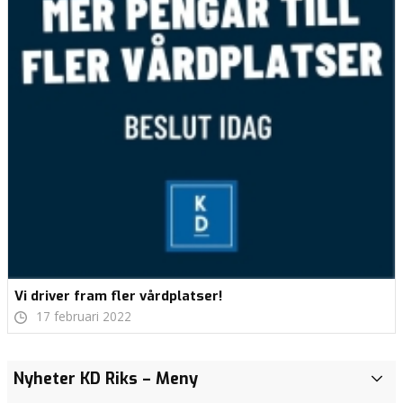
Vi driver fram fler vårdplatser!
17 februari 2022
REDO…
REDO…
Nyheter KD Riks
– Meny
i
k
VI ÄR
VI ÄR