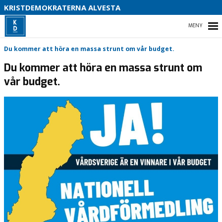
B
KRISTDEMOKRATERNA ALVESTA
S
HEM
Du kommer att höra en massa strunt om vår budget.
Du kommer att höra en massa strunt om
vår budget.
EVENT
INSÄNDARE
MOTIONER
STYRELSEN