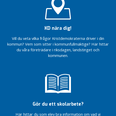
n
Vi är
Vi är
e
redo
redo
n
att ta
att ta
tag i
tag i
i
vården.
vården.
KD nära dig!
R
Sverige har
Sverige har
e
Vill du veta vilka frågor Kristdemokraterna driver i din
lägst antal
lägst antal
g
vårdplatser…
vårdplatser…
kommun? Vem som sitter i kommunfullmäktige? Här hittar
i
du våra företrädare i riksdagen, landstinget och
Civilsamhällets
Civilsamhällets
o
kommunen.
insatser är helt
insatser är helt
n
ovärderliga…
ovärderliga…
e
Sveriges
Sveriges
n
riksdag
riksdag
står upp
står upp
i
för
för
n
Ukraina
Ukraina
l
”Mariupol
”Mariupol
ä
är
är
Gör du ett skolarbete?
g
helvetet
helvetet
g
på
på
Här hittar du som elev bra information om vad vi