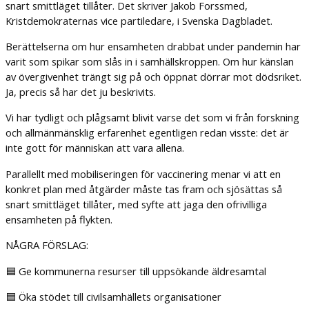
snart smittläget tillåter. Det skriver Jakob Forssmed,
Kristdemokraternas vice partiledare, i Svenska Dagbladet.
Berättelserna om hur ensamheten drabbat under pandemin har
varit som spikar som slås in i samhällskroppen. Om hur känslan
av övergivenhet trängt sig på och öppnat dörrar mot dödsriket.
Ja, precis så har det ju beskrivits.
Vi har tydligt och plågsamt blivit varse det som vi från forskning
och allmänmänsklig erfarenhet egentligen redan visste: det är
inte gott för människan att vara allena.
Parallellt med mobiliseringen för vaccinering menar vi att en
konkret plan med åtgärder måste tas fram och sjösättas så
snart smittläget tillåter, med syfte att jaga den ofrivilliga
ensamheten på flykten.
NÅGRA FÖRSLAG:
🟦 Ge kommunerna resurser till uppsökande äldresamtal
🟦 Öka stödet till civilsamhällets organisationer