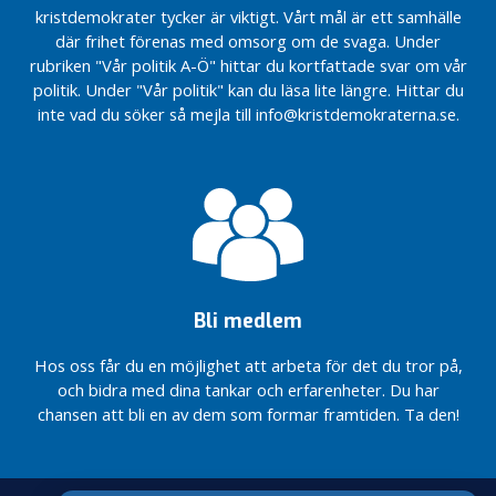
jorden”.
jorden”.
N
kristdemokrater tycker är viktigt. Vårt mål är ett samhälle
Äntligen har en
Äntligen har en
y
där frihet förenas med omsorg om de svaga. Under
majoritet i
majoritet i
h
rubriken "Vår politik A-Ö" hittar du kortfattade svar om vår
riksdagen ställt sig
riksdagen ställt sig
e
politik. Under "Vår politik" kan du läsa lite längre. Hittar du
bakom
bakom
t
inte vad du söker så mejla till info@kristdemokraterna.se.
Kristdemokraternas
Kristdemokraternas
e
KD räddar
KD räddar
r
assistansen…
assistansen…
K
D
R
i
k
s
Bli medlem
Regeringens besked
om
Hos oss får du en möjlighet att arbeta för det du tror på,
drivmedelschocken…
och bidra med dina tankar och erfarenheter. Du har
chansen att bli en av dem som formar framtiden. Ta den!
De gröna
näringarna
i Sverige…
Regeringen