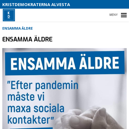
B
KRISTDEMOKRATERNA ALVESTA
S
HEM
ENSAMMA ÄLDRE
ENSAMMA ÄLDRE
EVENT
INSÄNDARE
MOTIONER
STYRELSEN