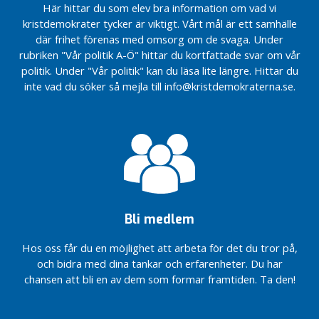
på
på
Här hittar du som elev bra information om vad vi
jorden”.
jorden”.
N
kristdemokrater tycker är viktigt. Vårt mål är ett samhälle
Äntligen har en
Äntligen har en
y
där frihet förenas med omsorg om de svaga. Under
majoritet i
majoritet i
h
rubriken "Vår politik A-Ö" hittar du kortfattade svar om vår
riksdagen ställt sig
riksdagen ställt sig
e
politik. Under "Vår politik" kan du läsa lite längre. Hittar du
bakom
bakom
t
inte vad du söker så mejla till info@kristdemokraterna.se.
Kristdemokraternas
Kristdemokraternas
e
KD räddar
KD räddar
r
assistansen…
assistansen…
K
D
R
i
k
s
Bli medlem
Regeringens besked
om
Hos oss får du en möjlighet att arbeta för det du tror på,
drivmedelschocken…
och bidra med dina tankar och erfarenheter. Du har
chansen att bli en av dem som formar framtiden. Ta den!
De gröna
näringarna
i Sverige…