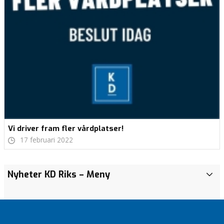
Vi driver fram fler vårdplatser!
17 februari 2022
REDO…
REDO…
Nyheter KD Riks
– Meny
i
k
VI ÄR
VI ÄR
REDO!
REDO!
o
m
DAGS FÖR
DAGS FÖR
m
ÅRHUNDRADETS
ÅRHUNDRADETS