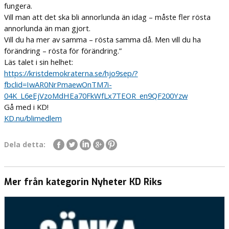
fungera.
Vill man att det ska bli annorlunda än idag – måste fler rösta
annorlunda än man gjort.
Vill du ha mer av samma – rösta samma då. Men vill du ha
förändring – rösta för förändring.”
Läs talet i sin helhet:
https://kristdemokraterna.se/hjo9sep/?
fbclid=IwAR0NrPmaewOnTM7i-
04K_L6eEjVzoMdHEa70FkWfLx7TEOR_en9QF200Yzw
Gå med i KD!
KD.nu/blimedlem
Dela detta:
Mer från kategorin Nyheter KD Riks