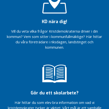
Vi är
Vi är
e
redo
redo
n
att ta
att ta
tag i
tag i
i
vården.
vården.
KD nära dig!
R
Sverige har
Sverige har
e
Vill du veta vilka frågor Kristdemokraterna driver i din
lägst antal
lägst antal
g
vårdplatser…
vårdplatser…
kommun? Vem som sitter i kommunfullmäktige? Här hittar
i
du våra företrädare i riksdagen, landstinget och
Civilsamhällets
Civilsamhällets
o
kommunen.
insatser är helt
insatser är helt
n
ovärderliga…
ovärderliga…
e
Sveriges
Sveriges
n
riksdag
riksdag
står upp
står upp
i
för
för
n
Ukraina
Ukraina
l
”Mariupol
”Mariupol
ä
är
är
Gör du ett skolarbete?
g
helvetet
helvetet
g
på
på
Här hittar du som elev bra information om vad vi
jorden”.
jorden”.
N
kristdemokrater tycker är viktigt. Vårt mål är ett samhälle