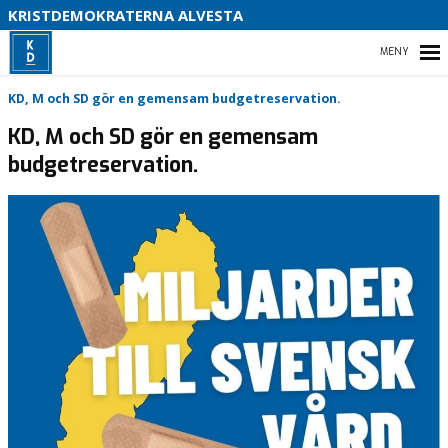
B
KRISTDEMOKRATERNA ALVESTA
S
HEM
KD, M och SD gör en gemensam budgetreservation.
KD, M och SD gör en gemensam
budgetreservation.
EVENT
INSÄNDARE
MOTIONER
STYRELSEN