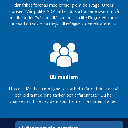
Äntligen har en
Äntligen har en
y
där frihet förenas med omsorg om de svaga. Under
majoritet i
majoritet i
h
rubriken "Vår politik A-Ö" hittar du kortfattade svar om vår
riksdagen ställt sig
riksdagen ställt sig
e
politik. Under "Vår politik" kan du läsa lite längre. Hittar du
bakom
bakom
t
inte vad du söker så mejla till info@kristdemokraterna.se.
Kristdemokraternas
Kristdemokraternas
e
KD räddar
KD räddar
r
assistansen…
assistansen…
K
D
R
i
k
s
Bli medlem
Regeringens besked
om
Hos oss får du en möjlighet att arbeta för det du tror på,
drivmedelschocken…
och bidra med dina tankar och erfarenheter. Du har
chansen att bli en av dem som formar framtiden. Ta den!
De gröna
näringarna
i Sverige…
Regeringen
gav igår
Vi värnar om din integritet