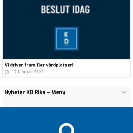
Vi driver fram fler vårdplatser!
17 februari 2022
REDO…
REDO…
Nyheter KD Riks
– Meny
i
k
VI ÄR
VI ÄR
REDO!
REDO!
o
m
DAGS FÖR
DAGS FÖR
m
ÅRHUNDRADETS
ÅRHUNDRADETS
u
VÅRDREFORM.
VÅRDREFORM.
n