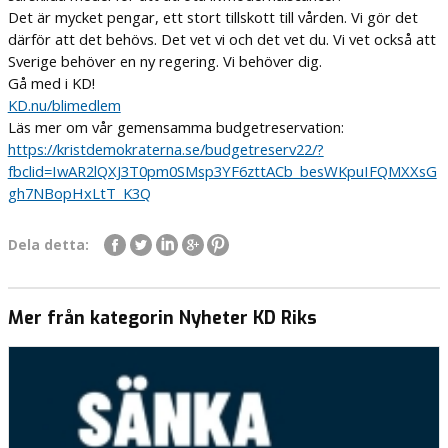
Det är mycket pengar, ett stort tillskott till vården. Vi gör det
därför att det behövs. Det vet vi och det vet du. Vi vet också att
Sverige behöver en ny regering. Vi behöver dig.
Gå med i KD!
KD.nu/blimedlem
Läs mer om vår gemensamma budgetreservation:
https://kristdemokraterna.se/budgetreserv22/?
fbclid=IwAR2lQXJ3T0pm0SMsp3YF6zttACb_besWKpuIFQMXXsG
gh7NBopHxLtT_K3Q
Dela detta:
Mer från kategorin Nyheter KD Riks