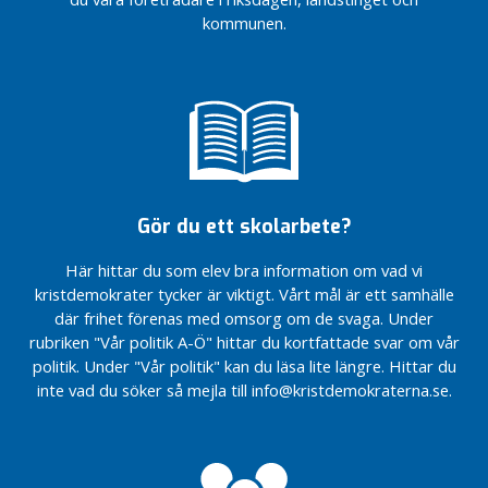
Civilsamhällets
Civilsamhällets
o
kommunen.
insatser är helt
insatser är helt
n
ovärderliga…
ovärderliga…
e
Sveriges
Sveriges
n
riksdag
riksdag
står upp
står upp
i
för
för
n
Ukraina
Ukraina
l
”Mariupol
”Mariupol
ä
är
är
Gör du ett skolarbete?
g
helvetet
helvetet
g
på
på
Här hittar du som elev bra information om vad vi
jorden”.
jorden”.
N
kristdemokrater tycker är viktigt. Vårt mål är ett samhälle
Äntligen har en
Äntligen har en
y
där frihet förenas med omsorg om de svaga. Under
majoritet i
majoritet i
h
rubriken "Vår politik A-Ö" hittar du kortfattade svar om vår
riksdagen ställt sig
riksdagen ställt sig
e
politik. Under "Vår politik" kan du läsa lite längre. Hittar du
bakom
bakom
t
inte vad du söker så mejla till info@kristdemokraterna.se.
Kristdemokraternas
Kristdemokraternas
e
KD räddar
KD räddar
r
assistansen…
assistansen…
K
D