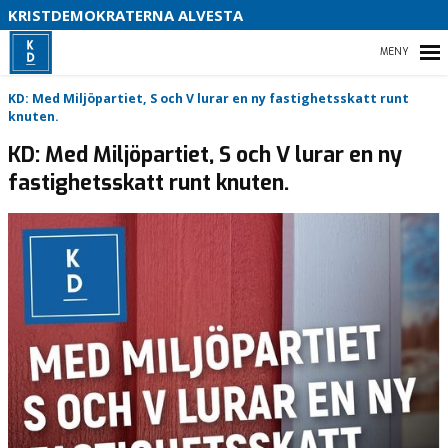
B
KRISTDEMOKRATERNA ALVESTA
S
HEM
KD: Med Miljöpartiet, S och V lurar en ny fastighetsskatt runt
knuten.
KD: Med Miljöpartiet, S och V lurar en ny
fastighetsskatt runt knuten.
EVENT
INSÄNDARE
MOTIONER
STYRELSEN