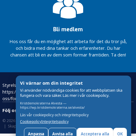
R
i
k
s
Bli medlem
Regeringens besked
om
Hos oss får du en möjlighet att arbeta för det du tror på,
drivmedelschocken…
och bidra med dina tankar och erfarenheter. Du har
chansen att bli en av dem som formar framtiden. Ta den!
De gröna
näringarna
i Sverige…
Regeringen
gav igår
Vi värnar om din integritet
Styrelsen – Ledamöter
Bli medlem
besked om
Vi använder nödvändiga cookies för att webbplatsen ska
https://kristdemokraterna.se/om-
att avvara
fungera och vara säker. Läs mer i vår cookiepolicy.
oss/foretradare/lokalt/locality/?id=100370200&level=4
5000
Kristdemokraterna Alvesta —
hjälmar,
https://wp.kristdemokraterna.se/alvesta/
Följ oss:
Vapenleveransen
Läs vår cookiepolicy och integritetspolicy
© 2026 Kristdemokraterna
om Cookies
till Ukraina är
Cookiepolicy
Integritetspolicy
Skapad med
av wasabiweb
ett första
viktigt steg.
Anpassa
Avvisa alla
Acceptera alla
OK