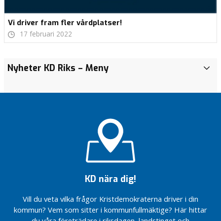
Vi driver fram fler vårdplatser!
17 februari 2022
REDO…
REDO…
Nyheter KD Riks
– Meny
i
k
VI ÄR
VI ÄR
REDO!
REDO!
o
m
DAGS FÖR
DAGS FÖR
m
ÅRHUNDRADETS
ÅRHUNDRADETS
u
VÅRDREFORM.
VÅRDREFORM.
n
Vi är
Vi är
e
redo
redo
n
att ta
att ta
tag i
tag i
i
vården.
vården.
KD nära dig!
R
Sverige har
Sverige har
e
Vill du veta vilka frågor Kristdemokraterna driver i din
lägst antal
lägst antal
g
vårdplatser…
vårdplatser…
kommun? Vem som sitter i kommunfullmäktige? Här hittar
i
du våra företrädare i riksdagen, landstinget och