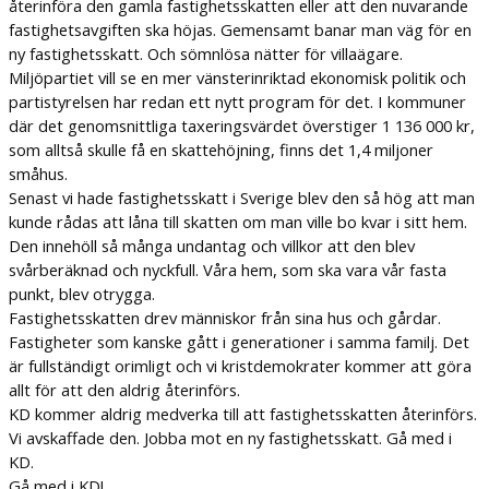
återinföra den gamla fastighetsskatten eller att den nuvarande
fastighetsavgiften ska höjas. Gemensamt banar man väg för en
ny fastighetsskatt. Och sömnlösa nätter för villaägare.
Miljöpartiet vill se en mer vänsterinriktad ekonomisk politik och
partistyrelsen har redan ett nytt program för det. I kommuner
där det genomsnittliga taxeringsvärdet överstiger 1 136 000 kr,
som alltså skulle få en skattehöjning, finns det 1,4 miljoner
småhus.
Senast vi hade fastighetsskatt i Sverige blev den så hög att man
kunde rådas att låna till skatten om man ville bo kvar i sitt hem.
Den innehöll så många undantag och villkor att den blev
svårberäknad och nyckfull. Våra hem, som ska vara vår fasta
punkt, blev otrygga.
Fastighetsskatten drev människor från sina hus och gårdar.
Fastigheter som kanske gått i generationer i samma familj. Det
är fullständigt orimligt och vi kristdemokrater kommer att göra
allt för att den aldrig återinförs.
KD kommer aldrig medverka till att fastighetsskatten återinförs.
Vi avskaffade den. Jobba mot en ny fastighetsskatt. Gå med i
KD.
Gå med i KD!