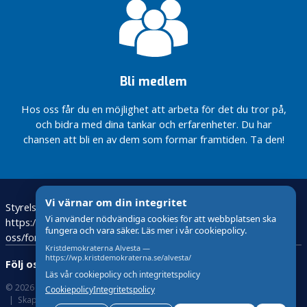
D
R
i
k
s
Bli medlem
Regeringens besked
om
Hos oss får du en möjlighet att arbeta för det du tror på,
drivmedelschocken…
och bidra med dina tankar och erfarenheter. Du har
chansen att bli en av dem som formar framtiden. Ta den!
De gröna
näringarna
i Sverige…
Regeringen
gav igår
Vi värnar om din integritet
Styrelsen – Ledamöter
Bli medlem
besked om
Vi använder nödvändiga cookies för att webbplatsen ska
https://kristdemokraterna.se/om-
att avvara
fungera och vara säker. Läs mer i vår cookiepolicy.
oss/foretradare/lokalt/locality/?id=100370200&level=4
5000
Kristdemokraterna Alvesta —
hjälmar,
https://wp.kristdemokraterna.se/alvesta/
Följ oss:
Vapenleveransen
Läs vår cookiepolicy och integritetspolicy
© 2026 Kristdemokraterna
om Cookies
till Ukraina är
Cookiepolicy
Integritetspolicy
Skapad med
av wasabiweb
ett första