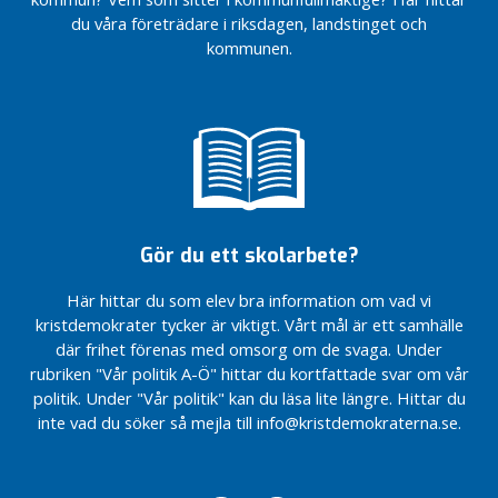
i
du våra företrädare i riksdagen, landstinget och
Civilsamhällets
Civilsamhällets
o
kommunen.
insatser är helt
insatser är helt
n
ovärderliga…
ovärderliga…
e
Sveriges
Sveriges
n
riksdag
riksdag
står upp
står upp
i
för
för
n
Ukraina
Ukraina
l
”Mariupol
”Mariupol
ä
är
är
Gör du ett skolarbete?
g
helvetet
helvetet
g
på
på
Här hittar du som elev bra information om vad vi
jorden”.
jorden”.
N
kristdemokrater tycker är viktigt. Vårt mål är ett samhälle
Äntligen har en
Äntligen har en
y
där frihet förenas med omsorg om de svaga. Under
majoritet i
majoritet i
h
rubriken "Vår politik A-Ö" hittar du kortfattade svar om vår
riksdagen ställt sig
riksdagen ställt sig
e
politik. Under "Vår politik" kan du läsa lite längre. Hittar du
bakom
bakom
t
inte vad du söker så mejla till info@kristdemokraterna.se.
Kristdemokraternas
Kristdemokraternas
e
KD räddar
KD räddar
r
assistansen…
assistansen…
K