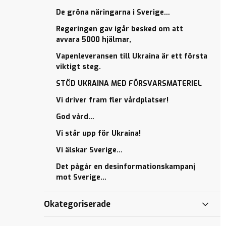
lägst antal
lägst antal
De gröna näringarna i Sverige…
vårdplatser…
vårdplatser…
Regeringen gav igår besked om att
Civilsamhällets
Civilsamhällets
avvara 5000 hjälmar,
insatser är
insatser är
helt
helt
Vapenleveransen till Ukraina är ett första
ovärderliga…
ovärderliga…
viktigt steg.
Sveriges
Sveriges
STÖD UKRAINA MED FÖRSVARSMATERIEL
riksdag
riksdag
står upp
står upp
Vi driver fram fler vårdplatser!
för
för
God vård…
Ukraina
Ukraina
Vi står upp för Ukraina!
”Mariupol
”Mariupol
är
är
Vi älskar Sverige…
helvetet
helvetet
Det pågår en desinformationskampanj
på
på
mot Sverige…
jorden”.
jorden”.
Äntligen har en
Äntligen har en
Okategoriserade
majoritet i
majoritet i
riksdagen ställt sig
riksdagen ställt sig