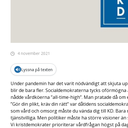
4 november 2021
🔊
Lyssna på texten
Under pandemin har det varit nödvändigt att skjuta up
blir de bara fler. Socialdemokraterna tycks oförmögna
nådde vårdköerna ”all-time-high”. Man pratade då om 
”Gör din plikt, kräv din rätt” var dåtidens socialdemokra
som vård och omsorg måste du vända dig till KD. Bara n
tjänstvilliga. Men politiker måste ha större visioner än 
Vi kristdemokrater prioriterar vårdfrågan högst på da