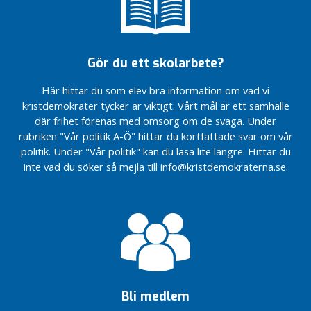
i
för
för
n
Ukraina
Ukraina
l
”Mariupol
”Mariupol
ä
är
är
Gör du ett skolarbete?
g
helvetet
helvetet
g
på
på
Här hittar du som elev bra information om vad vi
jorden”.
jorden”.
N
kristdemokrater tycker är viktigt. Vårt mål är ett samhälle
Äntligen har en
Äntligen har en
y
där frihet förenas med omsorg om de svaga. Under
majoritet i
majoritet i
h
rubriken "Vår politik A-Ö" hittar du kortfattade svar om vår
riksdagen ställt sig
riksdagen ställt sig
e
politik. Under "Vår politik" kan du läsa lite längre. Hittar du
bakom
bakom
t
inte vad du söker så mejla till info@kristdemokraterna.se.
Kristdemokraternas
Kristdemokraternas
e
KD räddar
KD räddar
r
assistansen…
assistansen…
K
D
R
i
k
s
Bli medlem
Regeringens besked