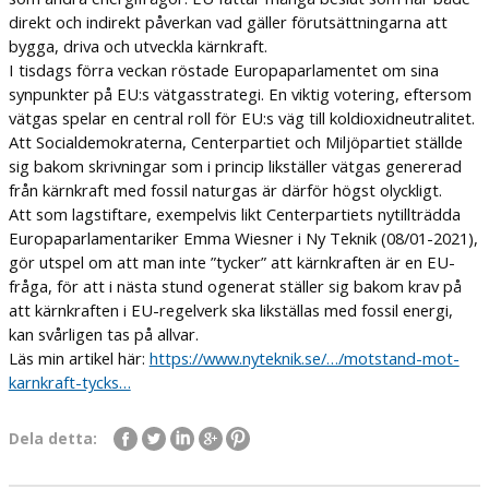
direkt och indirekt påverkan vad gäller förutsättningarna att
bygga, driva och utveckla kärnkraft.
I tisdags förra veckan röstade Europaparlamentet om sina
synpunkter på EU:s vätgasstrategi. En viktig votering, eftersom
vätgas spelar en central roll för EU:s väg till koldioxidneutralitet.
Att Socialdemokraterna, Centerpartiet och Miljöpartiet ställde
sig bakom skrivningar som i princip likställer vätgas genererad
från kärnkraft med fossil naturgas är därför högst olyckligt.
Att som lagstiftare, exempelvis likt Centerpartiets nytillträdda
Europaparlamentariker Emma Wiesner i Ny Teknik (08/01-2021),
gör utspel om att man inte ”tycker” att kärnkraften är en EU-
fråga, för att i nästa stund ogenerat ställer sig bakom krav på
att kärnkraften i EU-regelverk ska likställas med fossil energi,
kan svårligen tas på allvar.
Läs min artikel här:
https://www.nyteknik.se/…/motstand-mot-
karnkraft-tycks…
Dela detta: