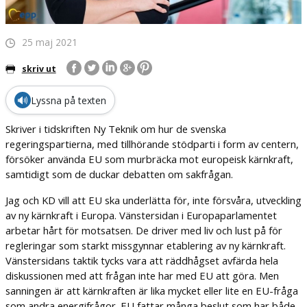
25 maj 2021
skriv ut
🔊
Lyssna på texten
Skriver i tidskriften Ny Teknik om hur de svenska
regeringspartierna, med tillhörande stödparti i form av centern,
försöker använda EU som murbräcka mot europeisk kärnkraft,
samtidigt som de duckar debatten om sakfrågan.
Jag och KD vill att EU ska underlätta för, inte försvåra, utveckling
av ny kärnkraft i Europa. Vänstersidan i Europaparlamentet
arbetar hårt för motsatsen. De driver med liv och lust på för
regleringar som starkt missgynnar etablering av ny kärnkraft.
Vänstersidans taktik tycks vara att räddhågset avfärda hela
diskussionen med att frågan inte har med EU att göra. Men
sanningen är att kärnkraften är lika mycket eller lite en EU-fråga
som andra energifrågor. EU fattar många beslut som har både