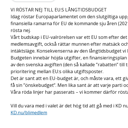
VI RÖSTAR NEJ TILL EU:S LÅNGTIDSBUDGET
Idag röstar Europaparlamentet om den slutgiltiga upp
finansiella ramarna för EU de kommande sju åren (202
rösta nej.
Vårt budskap i EU-valrörelsen var ett EU som efter det 
medlemsavgift, också rättar munnen efter matsäck och a
intäktsläge. Konsekvenserna av den långtidsbudget vi 
Budgeten innebär höjda utgifter, en finansieringsplan
av den svenska avgiften (den så kallade ”rabatten” till 
prioritering mellan EU:s olika utgiftsposter.
Det är sant att en EU-budget är, och måste vara, ett g
få sin ”önskebudget”. Men lika sant är att varje parti oc
Våra röda linjer har passerats – vi kommer därför rösta
Vill du vara med i valet är det hög tid att gå med i KD nu
KD.nu/blimedlem