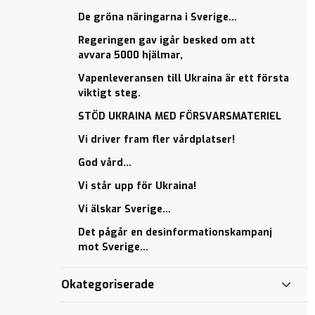
lägst antal
lägst antal
De gröna näringarna i Sverige…
vårdplatser…
vårdplatser…
Regeringen gav igår besked om att
Civilsamhällets
Civilsamhällets
avvara 5000 hjälmar,
insatser är
insatser är
helt
helt
Vapenleveransen till Ukraina är ett första
ovärderliga…
ovärderliga…
viktigt steg.
Sveriges
Sveriges
STÖD UKRAINA MED FÖRSVARSMATERIEL
riksdag
riksdag
står upp
står upp
Vi driver fram fler vårdplatser!
för
för
God vård…
Ukraina
Ukraina
Vi står upp för Ukraina!
”Mariupol
”Mariupol
är
är
Vi älskar Sverige…
helvetet
helvetet
Det pågår en desinformationskampanj
på
på
mot Sverige…
jorden”.
jorden”.
Äntligen har en
Äntligen har en
Okategoriserade
majoritet i
majoritet i
riksdagen ställt sig
riksdagen ställt sig