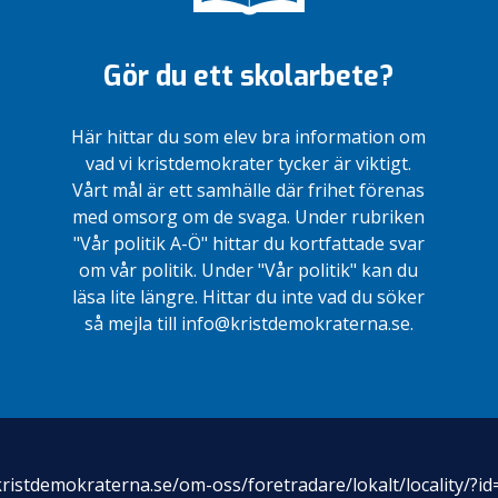
Gör du ett skolarbete?
Här hittar du som elev bra information om
vad vi kristdemokrater tycker är viktigt.
Vårt mål är ett samhälle där frihet förenas
med omsorg om de svaga. Under rubriken
"Vår politik A-Ö" hittar du kortfattade svar
om vår politik. Under "Vår politik" kan du
läsa lite längre. Hittar du inte vad du söker
så mejla till info@kristdemokraterna.se.
kristdemokraterna.se/om-oss/foretradare/lokalt/locality/?