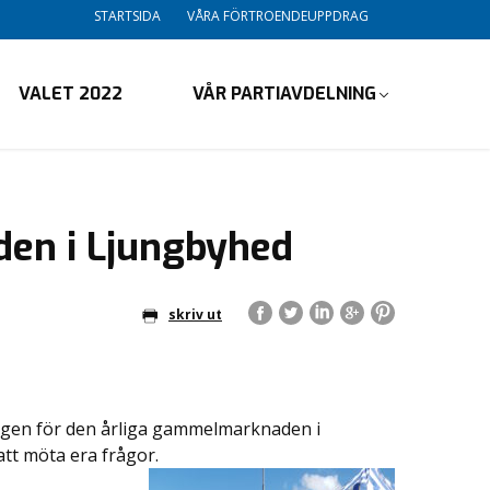
STARTSIDA
VÅRA FÖRTROENDEUPPDRAG
VALET 2022
VÅR PARTIAVDELNING
en i Ljungbyhed
skriv ut
 igen för den årliga gammelmarknaden i
att möta era frågor.