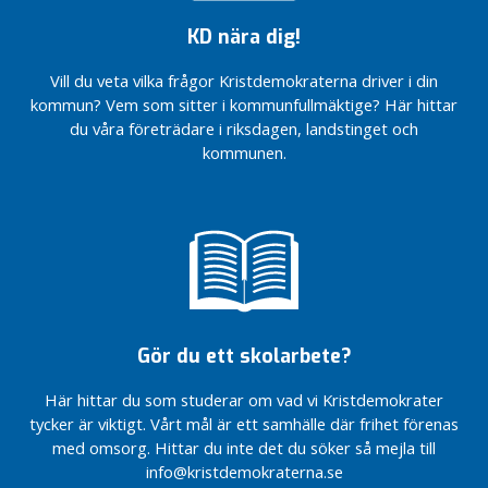
r
avklarat !
Årets
g
KD nära dig!
vitsippspris!
F
Vill du veta vilka frågor Kristdemokraterna driver i din
3. Bodil
a
Andersson
kommun? Vem som sitter i kommunfullmäktige? Här hittar
m
du våra företrädare i riksdagen, landstinget och
2.
i
kommunen.
Charlotte
l
Eliasson
j
Anderberg
LRF
Se
valårsupptakt
barnen
!
på alla
hjärtans
Forssmed
dag!
om
regeringens
Gör du ett skolarbete?
I
budget
k
Möts på
Här hittar du som studerar om vad vi Kristdemokrater
o
Gammelmarknaden
tycker är viktigt. Vårt mål är ett samhälle där frihet förenas
m
i Ljungbyhed
med omsorg. Hittar du inte det du söker så mejla till
m
info@kristdemokraterna.se
Årets
u