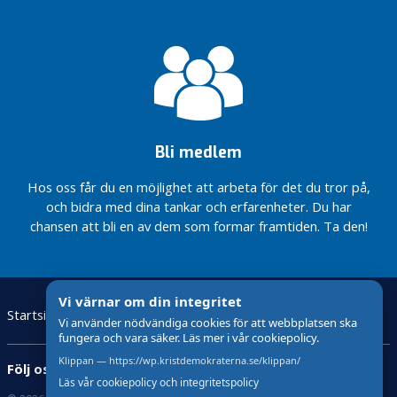
vitsippspristagare
n
e
n
I
n
l
ä
Bli medlem
g
g
Hos oss får du en möjlighet att arbeta för det du tror på,
och bidra med dina tankar och erfarenheter. Du har
O
chansen att bli en av dem som formar framtiden. Ta den!
k
a
t
e
Vi värnar om din integritet
Startsida
Valet 2022
Vår partiavdelning
Kontakt
g
Vi använder nödvändiga cookies för att webbplatsen ska
Våra förtroendeuppdrag
o
fungera och vara säker. Läs mer i vår cookiepolicy.
r
Klippan — https://wp.kristdemokraterna.se/klippan/
Följ oss:
i
Läs vår cookiepolicy och integritetspolicy
s