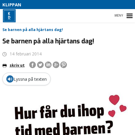
S
KLIPPAN
HEM
Se barnen på alla hjärtans dag!
Se barnen på alla hjärtans dag!
14 februari 2014
VALET 2022
skriv ut
VÅR PARTIAVDELNING
🔊
Lyssna på texten