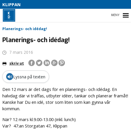
S
KLIPPAN
HEM
Planerings- och idédag!
Planerings- och idédag!
7 mars 2016
VALET 2022
skriv ut
VÅR PARTIAVDELNING
🔊
Lyssna på texten
Den 12 mars är det dags för en planerings- och idédag. En
halvdag där vi träffas, utbyter idéer, tankar och planerar framåt!
Kanske har Du en idé, stor som liten som kan gynna vår
kommun.
När? 12 mars kl.9.00-13.00 (inkl. lunch)
Var? 47:an Storgatan 47, Klippan