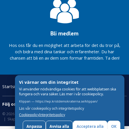
g
g
O
k
Bli medlem
a
t
Hos oss får du en möjlighet att arbeta för det du tror på,
e
och bidra med dina tankar och erfarenheter. Du har
g
chansen att bli en av dem som formar framtiden. Ta den!
o
r
i
s
Vi värnar om din integritet
e
Startsida
Valet 2022
Vår partiavdelning
Kontakt
Vi använder nödvändiga cookies för att webbplatsen ska
r
Våra förtroendeuppdrag
fungera och vara säker. Läs mer i vår cookiepolicy.
a
Klippan — https://wp.kristdemokraterna.se/klippan/
Följ oss:
d
Läs vår cookiepolicy och integritetspolicy
e
© 2026 Kristdemokraterna
Om Cookies
Cookiepolicy
Integritetspolicy
Skapad med
av wasabiweb
Tack för
förtroendet
Anpassa
Avvisa alla
Acceptera alla
OK