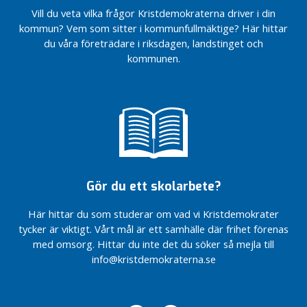
F
Vill du veta vilka frågor Kristdemokraterna driver i din
a
kommun? Vem som sitter i kommunfullmäktige? Här hittar
m
du våra företrädare i riksdagen, landstinget och
i
kommunen.
l
j
I
k
o
m
m
Gör du ett skolarbete?
u
n
Här hittar du som studerar om vad vi Kristdemokrater
e
tycker är viktigt. Vårt mål är ett samhälle där frihet förenas
n
med omsorg. Hittar du inte det du söker så mejla till
I
info@kristdemokraterna.se
n
l
ä