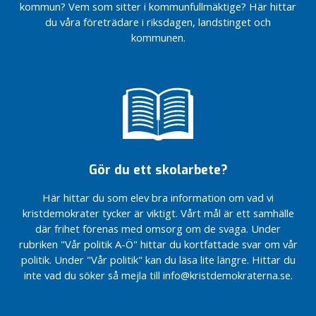
för en ny
kommun? Vem som sitter i kommunfullmäktige? Här hittar
LUND C!
klassificering
du våra företrädare i riksdagen, landstinget och
”En
av
kommunen.
skelettliknande
åkermarken i
varelse ska
Sverige.
vanpryda det
Minska
en gång så
attraktiviteten
funktionella
i
busstorget”
Kriminalvården
ELIAS
Förbättrade
UPPMÄRKSAMMAS
förutsättningar
I SDS
Gör du ett skolarbete?
för nystartade
ÖKA
företag
Här hittar du som elev bra information om vad vi
TRYGGHETEN
Sänk momsen för
I CENTRALA
kristdemokrater tycker är viktigt. Vårt mål är ett samhälle
yrkesförberedande
LUND MED
där frihet förenas med omsorg om de svaga. Under
musikskolor till
POLLAR
rubriken "Vår politik A-Ö" hittar du kortfattade svar om vår
6%
”Från
politik. Under "Vår politik" kan du läsa lite längre. Hittar du
Ordf
revolutionen i
inte vad du söker så mejla till info@kristdemokraterna.se.
och
Kairo till
vice
svensk
ordf
kristdemokrati”