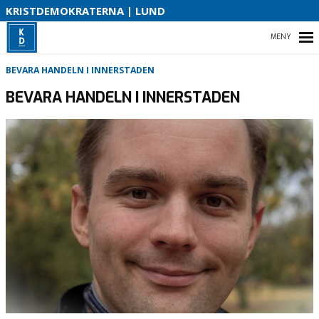
S
KRISTDEMOKRATERNA | LUND
B
HEM
BEVARA HANDELN I INNERSTADEN
O
BEVARA HANDELN I INNERSTADEN
STARTSIDA
VÅR POLITIK I LUND
VÅR PARTIAVDELNING