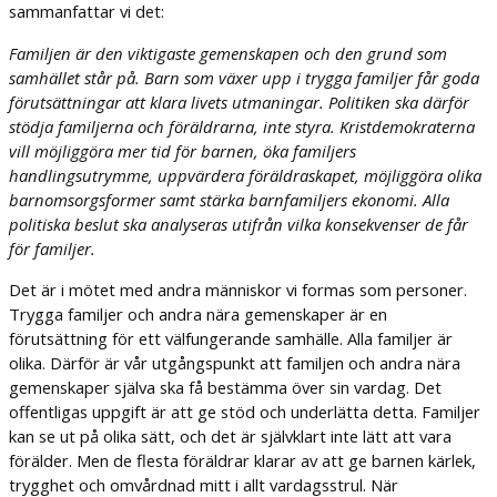
sammanfattar vi det:
Familjen är den viktigaste gemenskapen och den grund som
samhället står på. Barn som växer upp i trygga familjer får goda
förutsättningar att klara livets utmaningar. Politiken ska därför
stödja familjerna och föräldrarna, inte styra. Kristdemokraterna
vill möjliggöra mer tid för barnen, öka familjers
handlingsutrymme, uppvärdera föräldraskapet, möjliggöra olika
barnomsorgsformer samt stärka barnfamiljers ekonomi. Alla
politiska beslut ska analyseras utifrån vilka konsekvenser de får
för familjer.
Det är i mötet med andra människor vi formas som personer.
Trygga familjer och andra nära gemenskaper är en
förutsättning för ett välfungerande samhälle. Alla familjer är
olika. Därför är vår utgångspunkt att familjen och andra nära
gemenskaper själva ska få bestämma över sin vardag. Det
offentligas uppgift är att ge stöd och underlätta detta.
Familjer
kan se ut på olika sätt, och det är självklart inte lätt att vara
förälder. Men de flesta föräldrar klarar av att ge barnen kärlek,
trygghet och omvårdnad mitt i allt vardagsstrul. När