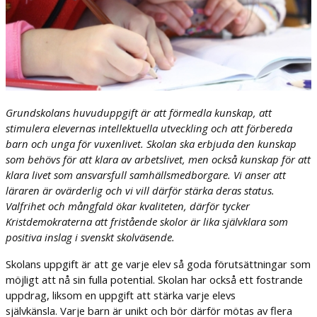
Grundskolans huvuduppgift är att förmedla kunskap, att
stimulera elevernas intellektuella utveckling och att förbereda
barn och unga för vuxenlivet. Skolan ska erbjuda den kunskap
som behövs för att klara av arbetslivet, men också kunskap för att
klara livet som ansvarsfull samhällsmedborgare. Vi anser att
läraren är ovärderlig och vi vill därför stärka deras status.
Valfrihet och mångfald ökar kvaliteten, därför tycker
Kristdemokraterna att fristående skolor är lika självklara som
positiva inslag i svenskt skolväsende.
Skolans uppgift är att ge varje elev så goda förutsättningar som
möjligt att nå sin fulla potential. Skolan har också ett fostrande
uppdrag, liksom en uppgift att stärka varje elevs
självkänsla.
Varje barn är unikt och bör därför mötas av flera