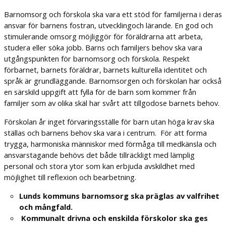
Barnomsorg och förskola ska vara ett stöd för familjerna i deras
ansvar för barnens fostran, utvecklingoch lärande. En god och
stimulerande omsorg möjliggör för föräldrarna att arbeta,
studera eller söka jobb. Barns och familjers behov ska vara
utgångspunkten för barnomsorg och förskola. Respekt
förbarnet, barnets föräldrar, barnets kulturella identitet och
språk är grundläggande. Barnomsorgen och förskolan har också
en särskild uppgift att fylla för de barn som kommer från
familjer som av olika skäl har svårt att tillgodose barnets behov.
Förskolan år inget förvaringsställe för barn utan höga krav ska
ställas och barnens behov ska vara i centrum. För att forma
trygga, harmoniska människor med förmåga till medkänsla och
ansvarstagande behövs det både tillräckligt med lämplig
personal och stora ytor som kan erbjuda avskildhet med
möjlighet till reflexion och bearbetning.
Lunds kommuns barnomsorg ska präglas av valfrihet
och mångfald.
Kommunalt drivna och enskilda förskolor ska ges