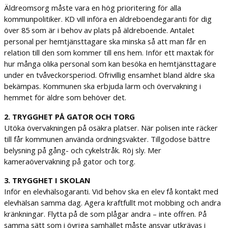
Äldreomsorg måste vara en hög prioritering för alla
kommunpolitiker. KD vill införa en äldreboendegaranti för dig
över 85 som är i behov av plats på äldreboende. Antalet
personal per hemtjänsttagare ska minska så att man får en
relation till den som kommer till ens hem. Inför ett maxtak för
hur många olika personal som kan besöka en hemtjänsttagare
under en tvåveckorsperiod. Ofrivillig ensamhet bland äldre ska
bekämpas. Kommunen ska erbjuda larm och övervakning i
hemmet för äldre som behöver det.
2. TRYGGHET PÅ GATOR OCH TORG
Utöka övervakningen på osäkra platser. När polisen inte räcker
till får kommunen använda ordningsvakter. Tillgodose bättre
belysning på gång- och cykelstråk. Röj sly. Mer
kameraövervakning på gator och torg.
3. TRYGGHET I SKOLAN
Inför en elevhälsogaranti. Vid behov ska en elev få kontakt med
elevhälsan samma dag. Agera kraftfullt mot mobbing och andra
kränkningar. Flytta på de som plågar andra – inte offren. På
samma sätt som i övriga samhället måste ansvar utkrävas i