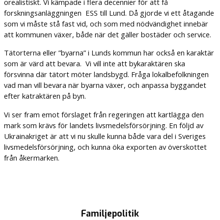
orealistiskt. Vi kämpade i flera decennier för att få
forskningsanläggningen ESS till Lund. Då gjorde vi ett åtagande
som vi måste stå fast vid, och som med nödvändighet innebär
att kommunen växer, både när det gäller bostäder och service.
Tätorterna eller ”byarna” i Lunds kommun har också en karaktär
som är värd att bevara. Vi vill inte att bykaraktären ska
försvinna där tätort möter landsbygd. Fråga lokalbefolkningen
vad man vill bevara när byarna växer, och anpassa byggandet
efter katraktären på byn.
Vi ser fram emot förslaget från regeringen att kartlägga den
mark som krävs för landets livsmedelsförsörjning. En följd av
Ukrainakriget är att vi nu skulle kunna både vara del i Sveriges
livsmedelsförsörjning, och kunna öka exporten av överskottet
från åkermarken.
Familjepolitik