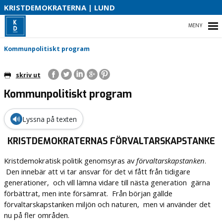
S
KRISTDEMOKRATERNA | LUND
B
HEM
Kommunpolitiskt program
O
skriv ut
Kommunpolitiskt program
STARTSIDA
VÅR POLITIK I LUND
🔊
Lyssna på texten
VÅR PARTIAVDELNING
KRISTDEMOKRATERNAS FÖRVALTARSKAPSTANKE
Kristdemokratisk politik genomsyras av
förvaltarskapstanken
.
Den innebär att vi tar ansvar för det vi fått från tidigare
generationer, och vill lämna vidare till nästa generation gärna
förbättrat, men inte försämrat. Från början gällde
förvaltarskapstanken miljön och naturen, men vi använder det
nu på fler områden.