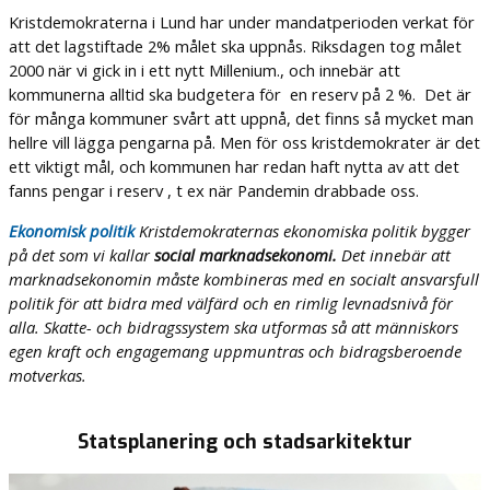
Kristdemokraterna i Lund har under mandatperioden verkat för
att det lagstiftade 2% målet ska uppnås. Riksdagen tog målet
2000 när vi gick in i ett nytt Millenium., och innebär att
kommunerna alltid ska budgetera för en reserv på 2 %. Det är
för många kommuner svårt att uppnå, det finns så mycket man
hellre vill lägga pengarna på. Men för oss kristdemokrater är det
ett viktigt mål, och kommunen har redan haft nytta av att det
fanns pengar i reserv , t ex när Pandemin drabbade oss.
Ekonomisk politik
Kristdemokraternas ekonomiska politik bygger
på det som vi kallar
social marknadsekonomi.
Det innebär att
marknadsekonomin måste kombineras med en socialt ansvarsfull
politik för att bidra med välfärd och en rimlig levnadsnivå för
alla. Skatte- och bidragssystem ska utformas så att människors
egen kraft och engagemang uppmuntras och bidragsberoende
motverkas.
Statsplanering och stadsarkitektur