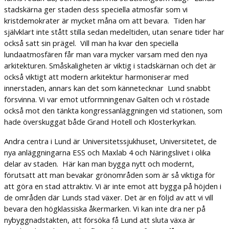
stadskärna ger staden dess speciella atmosfär som vi
kristdemokrater är mycket måna om att bevara. Tiden har
självklart inte stått stilla sedan medeltiden, utan senare tider har
också satt sin prägel. Vill man ha kvar den speciella
lundaatmosfären får man vara mycker varsam med den nya
arkitekturen. Småskaligheten är viktig i stadskärnan och det är
också viktigt att modern arkitektur harmoniserar med
innerstaden, annars kan det som kännetecknar Lund snabbt
försvinna. Vi var emot utformningenav Galten och vi röstade
också mot den tänkta kongressanläggningen vid stationen, som
hade överskuggat både Grand Hotell och Klosterkyrkan.
Andra centra i Lund är Universitetssjukhuset, Universitetet, de
nya anläggningarna ESS och Maxlab 4 och Näringslivet i olika
delar av staden. Här kan man bygga nytt och modernt,
förutsatt att man bevakar grönområden som är så viktiga för
att göra en stad attraktiv. Vi är inte emot att bygga på höjden i
de områden där Lunds stad växer. Det är en följd av att vi vill
bevara den högklassiska åkermarken. Vi kan inte dra ner på
nybyggnadstakten, att försöka få Lund att sluta växa är