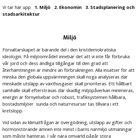
Vi tar här upp
1. Miljö 2. Ekonomin 3. Stadsplanering och
stadsarkitektur
Miljö
Förvaltarskapet är bärande del i den kristdemokratiska
ideologin. På miljöområdet innebär det att vi inte får förbruka
vår jord och dess ändliga tillgångar till den grad att
återhämtningen är mindre än förbrukningen. Alla insatser för att
minska den globala uppvärmningen skall noga analyseras där
minskade utsläpp av växthusgaser skall prioriteras. Ett hållbart
samhälle skall eftersträvas där skadlig miljöpåverkan minimeras,
energin är förnyelsebar och robust, trafiksystemen hållbara,
bostadsmiljöer sunda och naturresurser tas tillvara i ett
kretslopp.
Vid sidan av klimatfrågan är övergödning, utsläpp av gifter och
hormonstörande ämnen inte minst i barns närmiljö utmaningar
som måste hanteras. I vår nära omvärld pågår stora