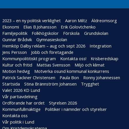
2023 – en ny politisk verklighet
Aaron Miltz
Äldreomsorg
Ekonomi
Elias B.Johansson
Erik Golovtchenko
Familjepolitik
Folkhögskolor
Förskola
Grundskolan
Gunnar Brådvik
Gymnasieskolan
Hemköp Dalby reklam – aug och sept 2026
Integration
Jens Persson
Jobb och företagande
Kommunpolititiskt program
Kontakta oss!
Krisberedskap
Kultur och fritid
Mattias Svensson
Miljö och klimat
Motion hedvig
Motverka osund kommunal konkurrens
Patrick Sackner Christensen
Paula Bon
Ronny Johannessen
Startsida
Stina Brännström Johansen
Trygghet
Valet 2026 KD Lund
Vår partiavdelning
Ordförande har ordet
Styrelsen 2026
Kommunfullmäktige
Politiker i nämnder och styrelser
Kontakta oss
Vår politik i Lund
Om Kristdemokraterna