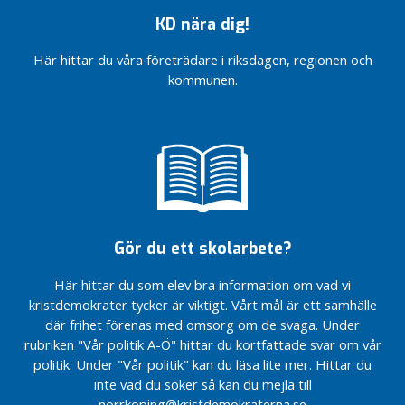
Tomas Tekmen!
e
KD nära dig!
d
Framgångar i AVN
/(arbetsmarknads och
i
Här hittar du våra företrädare i riksdagen, regionen och
vuxenutbildningsnämnden)
a
kommunen.
&
Vill du
d
påverka vår
lokalpolitiska
e
inriktning?
b
a
Partidistriktsårsmöte
t
10:e april
t
Årsmöte
KD-
Gör du ett skolarbete?
O
Norrköping
k
Här hittar du som elev bra information om vad vi
a
kristdemokrater tycker är viktigt. Vårt mål är ett samhälle
t
där frihet förenas med omsorg om de svaga. Under
e
rubriken "Vår politik A-Ö" hittar du kortfattade svar om vår
g
politik. Under "Vår politik" kan du läsa lite mer. Hittar du
o
inte vad du söker så kan du mejla till
r
norrkoping@kristdemokraterna.se