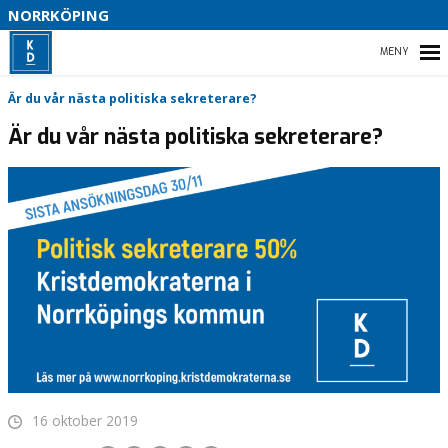
S
NORRKÖPING
I
HEM
Är du vår nästa politiska sekreterare?
B
Är du vår nästa politiska sekreterare?
B
VÅRT PARTI
VÅR POLITIK
16 oktober 2019