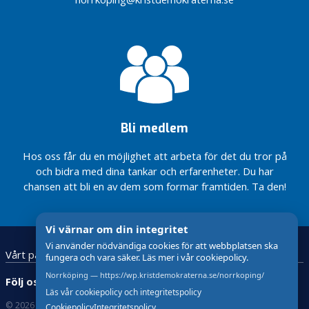
i
s
e
r
a
d
e
Så vill vi
Bli medlem
utveckla
Norrköping
Hos oss får du en möjlighet att arbeta för det du tror på
KD
och bidra med dina tankar och erfarenheter. Du har
Norrköping
chansen att bli en av dem som formar framtiden. Ta den!
Valprogram
2026-2030
Valprogrammet
Vi värnar om din integritet
2022
Vi använder nödvändiga cookies för att webbplatsen ska
Vårt parti
Vår politik
Årsmöte
fungera och vara säker. Läs mer i vår cookiepolicy.
2022
Norrköping — https://wp.kristdemokraterna.se/norrkoping/
Följ oss:
Nu har
Läs vår cookiepolicy och integritetspolicy
höstens
© 2026 Kristdemokraterna
Om Cookies och GDPR !
Cookiepolicy
Integritetspolicy