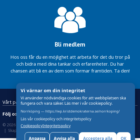
e
r
a
d
e
Så vill vi
Bli medlem
utveckla
Norrköping
Hos oss får du en möjlighet att arbeta för det du tror på
KD
och bidra med dina tankar och erfarenheter. Du har
Norrköping
chansen att bli en av dem som formar framtiden. Ta den!
Valprogram
2026-2030
Valprogrammet
Vi värnar om din integritet
2022
Vi använder nödvändiga cookies för att webbplatsen ska
Vårt parti
Vår politik
Årsmöte
fungera och vara säker. Läs mer i vår cookiepolicy.
2022
Norrköping — https://wp.kristdemokraterna.se/norrkoping/
Följ oss:
Nu har
Läs vår cookiepolicy och integritetspolicy
höstens
© 2026 Kristdemokraterna
Om Cookies och GDPR !
Cookiepolicy
Integritetspolicy
arbete
Skapad med
av wasabiweb
påbörjats!
Anpassa
Avvisa alla
Acceptera alla
OK