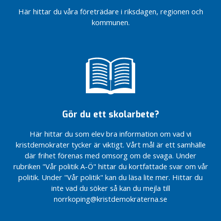
/(arbetsmarknads och
i
Här hittar du våra företrädare i riksdagen, regionen och
vuxenutbildningsnämnden)
a
kommunen.
&
Vill du
d
påverka vår
lokalpolitiska
e
inriktning?
b
a
Partidistriktsårsmöte
t
10:e april
t
Årsmöte
KD-
Gör du ett skolarbete?
O
Norrköping
k
Här hittar du som elev bra information om vad vi
a
kristdemokrater tycker är viktigt. Vårt mål är ett samhälle
t
där frihet förenas med omsorg om de svaga. Under
e
rubriken "Vår politik A-Ö" hittar du kortfattade svar om vår
g
politik. Under "Vår politik" kan du läsa lite mer. Hittar du
o
inte vad du söker så kan du mejla till
r
norrkoping@kristdemokraterna.se
i
s