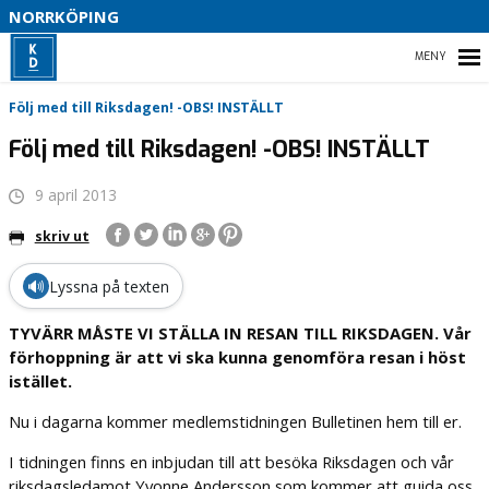
S
NORRKÖPING
I
HEM
Följ med till Riksdagen! -OBS! INSTÄLLT
B
Följ med till Riksdagen! -OBS! INSTÄLLT
9 april 2013
B
VÅRT PARTI
skriv ut
VÅR POLITIK
🔊
Lyssna på texten
TYVÄRR MÅSTE VI STÄLLA IN RESAN TILL RIKSDAGEN. Vår
förhoppning är att vi ska kunna genomföra resan i höst
istället.
Nu i dagarna kommer medlemstidningen Bulletinen hem till er.
I tidningen finns en inbjudan till att besöka Riksdagen och vår
riksdagsledamot Yvonne Andersson som kommer att guida oss