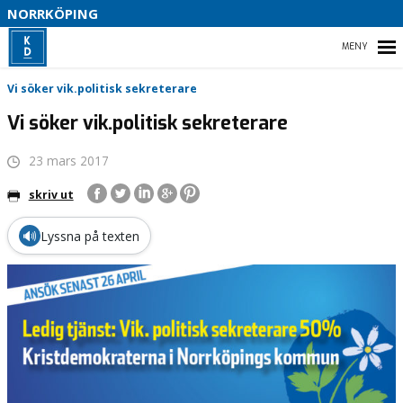
S
NORRKÖPING
I
HEM
Vi söker vik.politisk sekreterare
B
Vi söker vik.politisk sekreterare
23 mars 2017
B
VÅRT PARTI
skriv ut
VÅR POLITIK
🔊
Lyssna på texten