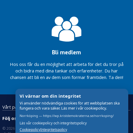
s
e
r
a
d
e
Så vill vi
Bli medlem
utveckla
Norrköping
Hos oss får du en möjlighet att arbeta för det du tror på
KD
och bidra med dina tankar och erfarenheter. Du har
Norrköping
chansen att bli en av dem som formar framtiden. Ta den!
Valprogram
2026-2030
Valprogrammet
Vi värnar om din integritet
2022
Vi använder nödvändiga cookies för att webbplatsen ska
Vårt parti
Vår politik
Årsmöte
fungera och vara säker. Läs mer i vår cookiepolicy.
2022
Norrköping — https://wp.kristdemokraterna.se/norrkoping/
Följ oss:
Nu har
Läs vår cookiepolicy och integritetspolicy
höstens
© 2026 Kristdemokraterna
Om Cookies och GDPR !
Cookiepolicy
Integritetspolicy
arbete