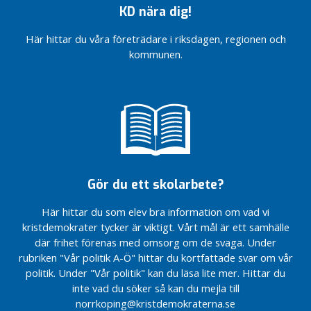
Tomas Tekmen!
e
KD nära dig!
d
Framgångar i AVN
/(arbetsmarknads och
i
Här hittar du våra företrädare i riksdagen, regionen och
vuxenutbildningsnämnden)
a
kommunen.
&
Vill du
d
påverka vår
lokalpolitiska
e
inriktning?
b
a
Partidistriktsårsmöte
t
10:e april
t
Årsmöte
KD-
Gör du ett skolarbete?
O
Norrköping
k
Här hittar du som elev bra information om vad vi
a
kristdemokrater tycker är viktigt. Vårt mål är ett samhälle
t
där frihet förenas med omsorg om de svaga. Under
e
rubriken "Vår politik A-Ö" hittar du kortfattade svar om vår
g
politik. Under "Vår politik" kan du läsa lite mer. Hittar du
o
inte vad du söker så kan du mejla till
r
norrkoping@kristdemokraterna.se
i