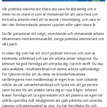
Vår politiska sekreterare Elvira ska vara föräldraledig och vi
söker nu en stand in som är motiverad för att vara med och
fortsätta arbetet med att ta ansvar i Norrköping, och vara en
del i det förberedande arbetet i partiet inför valet nästa år.
Du får garanterat ett roligt, utvecklande och utmanande arbete
tillsammans med kommunalråd, övriga politiska sekreterare och
vårt parti.
Vi söker dig som har ett stort politiskt intresse och som är
initiativrik, utåtriktad och van att arbeta under tidspress. Du
behöver ha god förmåga att uttrycka dig i tal och skrift. Du ska
vara analytisk, resultatinriktad och kunna arbeta självständigt.
För tjänsten krävs att du delar de kristdemokratiska
värderingarna men medlemskap är inget krav. Som sökande
måste du var samarbetsinriktad och tycka om att ge service
samt ha lätt för att snabbt sätta dig in i nya frågor. Arbetet
kräver förmåga att ta egna initiativ och att planera sin egen tid
utifrån specifika mål. Möjligheten att själv påverka och utveckla
tjänsten och arbetssättet är stor. Du har förståelse för och