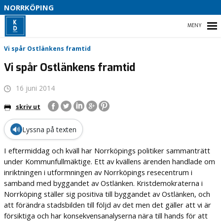
S
NORRKÖPING
I
HEM
Vi spår Ostlänkens framtid
B
Vi spår Ostlänkens framtid
16 juni 2014
B
VÅRT PARTI
skriv ut
VÅR POLITIK
🔊
Lyssna på texten
I eftermiddag och kväll har Norrköpings politiker sammanträtt
under Kommunfullmäktige. Ett av kvällens ärenden handlade om
inriktningen i utformningen av Norrköpings resecentrum i
samband med byggandet av Ostlänken. Kristdemokraterna i
Norrköping ställer sig positiva till byggandet av Ostlänken, och
att förändra stadsbilden till följd av det men det gäller att vi är
försiktiga och har konsekvensanalyserna nära till hands för att