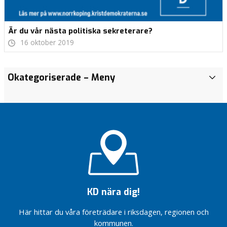
Är du vår nästa politiska sekreterare?
16 oktober 2019
Ta del av vår
Debattartikel
Okategoriserade
– Meny
A
allmänfolder
om att
k
inför valet
förstatliga
t
2026
sjukvården
u
Mer i
Framgångar i AVN
e
plånboken
/(arbetsmarknads och
l
med KD i
vuxenutbildningsnämnden)
l
regering
t
Grattis till förtroendet i
Samhällsplaneringsnämnden
M
Tomas Tekmen!
e
KD nära dig!
d
Framgångar i AVN
/(arbetsmarknads och
i
Här hittar du våra företrädare i riksdagen, regionen och
vuxenutbildningsnämnden)
a
kommunen.