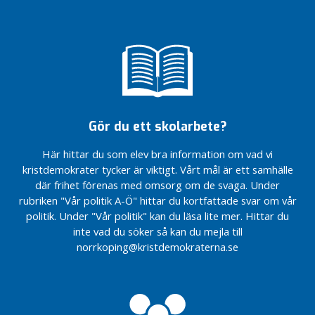
&
Vill du
d
påverka vår
lokalpolitiska
e
inriktning?
b
a
Partidistriktsårsmöte
t
10:e april
t
Årsmöte
KD-
Gör du ett skolarbete?
O
Norrköping
k
Här hittar du som elev bra information om vad vi
a
kristdemokrater tycker är viktigt. Vårt mål är ett samhälle
t
där frihet förenas med omsorg om de svaga. Under
e
rubriken "Vår politik A-Ö" hittar du kortfattade svar om vår
g
politik. Under "Vår politik" kan du läsa lite mer. Hittar du
o
inte vad du söker så kan du mejla till
r
norrkoping@kristdemokraterna.se
i
s
e
r
a