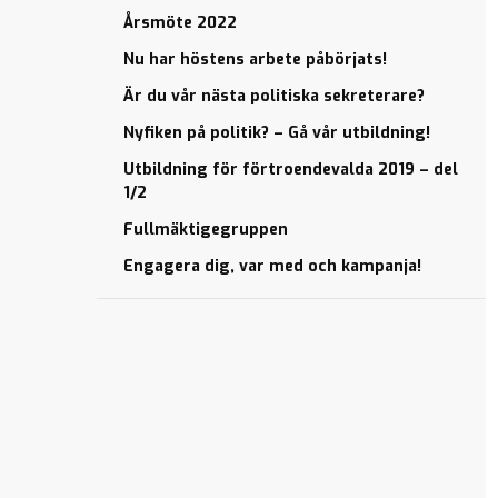
vuxenutbildningsnämnden)
Årsmöte 2022
Vill du
Nu har höstens arbete påbörjats!
påverka vår
Är du vår nästa politiska sekreterare?
lokalpolitiska
inriktning?
Nyfiken på politik? – Gå vår utbildning!
Partidistriktsårsmöte
Utbildning för förtroendevalda 2019 – del
10:e april
1/2
Årsmöte
Fullmäktigegruppen
KD-
Norrköping
Engagera dig, var med och kampanja!