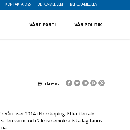
KONTAKTA OSS
BLI KD-MEDLEM
BLI KDU-MEDLEM
VÅRT PARTI
VÅR POLITIK
skriv ut
ör Vårruset 2014 i Norrköping. Efter flertalet
n solen varmt och 2 kristdemokratiska lag fanns
rna.