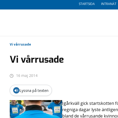
STARTSIDA
INTRANÄT
Vi vårrusade
Vi vårrusade
16 maj 2014
🔊
Lyssna på texten
Igårkväll gick startskotten f
regniga dagar lyste äntlige
bland de vårrusande kvinno